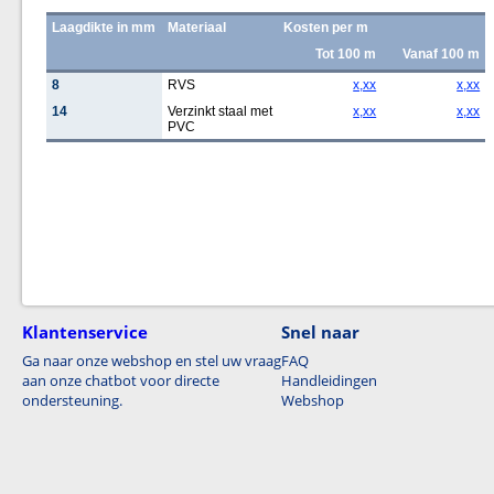
Laagdikte in mm
Materiaal
Kosten per m
Tot 100 m
Vanaf 100 m
8
RVS
x,xx
x,xx
14
Verzinkt staal met
x,xx
x,xx
PVC
Klantenservice
Snel naar
Ga naar onze webshop en stel uw vraag
FAQ
aan onze chatbot voor directe
Handleidingen
ondersteuning.
Webshop