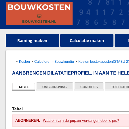
Raming maken
Calculatie maken
Kosten
Calculeren - Bouwkundig
Kosten besteksposten(STABU 2
AANBRENGEN DILATATIEPROFIEL, IN AAN TE HE
TABEL
OMSCHRIJVING
CONDITIES
TOELICHT
Tabel
ABONNEREN:
Waarom zijn de prijzen vervangen door x-jes?