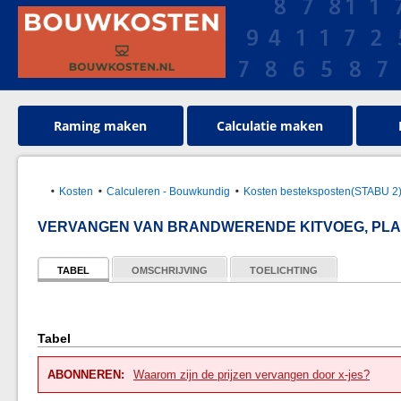
Raming maken
Calculatie maken
Kosten
Calculeren - Bouwkundig
Kosten besteksposten(STABU 2
VERVANGEN VAN BRANDWERENDE KITVOEG, PL
TABEL
OMSCHRIJVING
TOELICHTING
Tabel
ABONNEREN:
Waarom zijn de prijzen vervangen door x-jes?