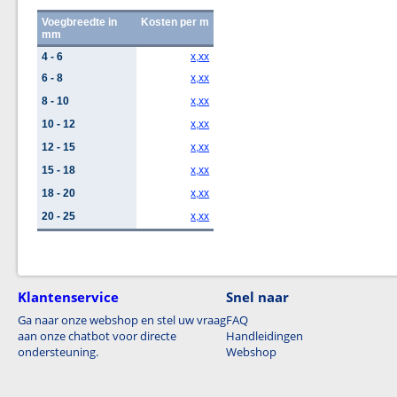
Voegbreedte in
Kosten per m
mm
4 - 6
x,xx
6 - 8
x,xx
8 - 10
x,xx
10 - 12
x,xx
12 - 15
x,xx
15 - 18
x,xx
18 - 20
x,xx
20 - 25
x,xx
Klantenservice
Snel naar
Ga naar onze webshop en stel uw vraag
FAQ
aan onze chatbot voor directe
Handleidingen
ondersteuning.
Webshop