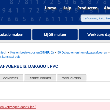
Home
Help
Producten
Ab
culatie maken
MJOB maken
Werkbare da
hnisch
Kosten besteksposten(STABU 2)
50 Dakgoten en hemelwaterafvoeren
, kunststof buis
AFVOERBUIS, DAKGOOT, PVC
CONDITIES
AFBEELDINGEN
TOELICHTING
zen vervangen door x-jes?