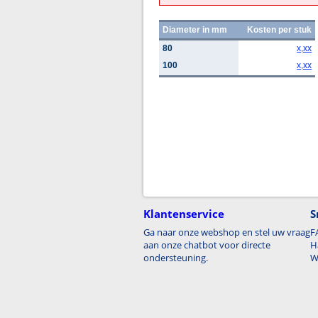
Diameter in mm
Kosten per stuk
80
x,xx
100
x,xx
Klantenservice
S
Ga naar onze webshop en stel uw vraag
F
aan onze chatbot voor directe
H
ondersteuning.
W