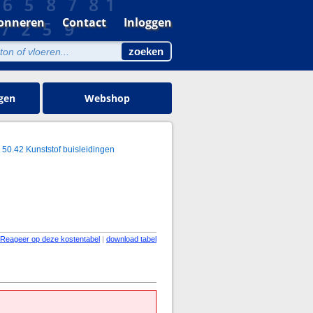
onneren
Contact
Inloggen
gen
Webshop
50.42 Kunststof buisleidingen
Reageer op deze kostentabel
|
download tabel