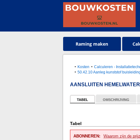
Raming maken
Cal
Kosten
Calculeren - Installatietec
50.42.10 Aanleg kunststof buisleiding
AANSLUITEN HEMELWATER
TABEL
OMSCHRIJVING
Tabel
ABONNEREN:
Waarom zijn de prij