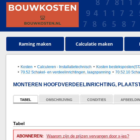
Raming maken
Calculatie maken
Kosten
Calculeren - Installatietechnisch
Kosten besteksposten(S
70.52 Schakel- en verdeelinrichtingen, laagspanning
70.52.10 Schak
MONTEREN HOOFDVERDEELINRICHTING, PLAATS
TABEL
OMSCHRIJVING
CONDITIES
AFBEELDI
Tabel
ABONNEREN:
Waarom zijn de prijzen vervangen door x-jes?