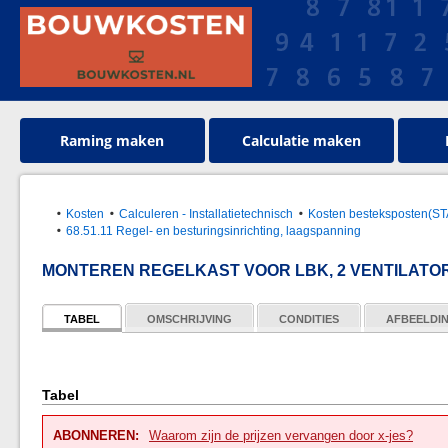
Raming maken
Calculatie maken
Kosten
Calculeren - Installatietechnisch
Kosten besteksposten(S
68.51.11 Regel- en besturingsinrichting, laagspanning
MONTEREN REGELKAST VOOR LBK, 2 VENTILATO
TABEL
OMSCHRIJVING
CONDITIES
AFBEELDI
Tabel
ABONNEREN:
Waarom zijn de prijzen vervangen door x-jes?