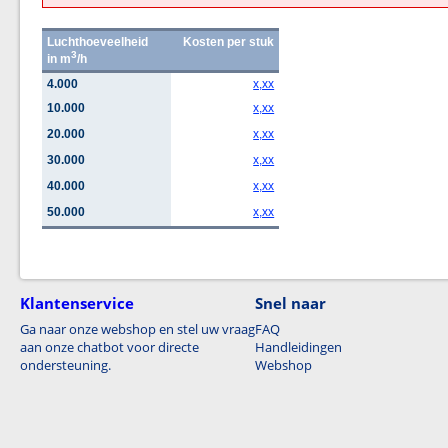
Luchthoeveelheid
Kosten per stuk
3
in m
/h
4.000
x,xx
10.000
x,xx
20.000
x,xx
30.000
x,xx
40.000
x,xx
50.000
x,xx
Klantenservice
Snel naar
Ga naar onze webshop en stel uw vraag
FAQ
aan onze chatbot voor directe
Handleidingen
ondersteuning.
Webshop