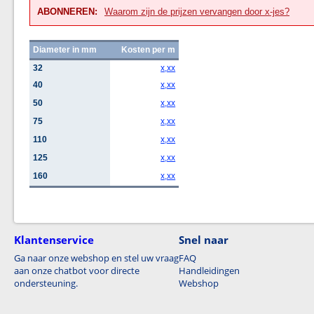
ABONNEREN:
Waarom zijn de prijzen vervangen door x-jes?
Diameter in mm
Kosten per m
32
x,xx
40
x,xx
50
x,xx
75
x,xx
110
x,xx
125
x,xx
160
x,xx
Klantenservice
Snel naar
Ga naar onze webshop en stel uw vraag
FAQ
aan onze chatbot voor directe
Handleidingen
ondersteuning.
Webshop