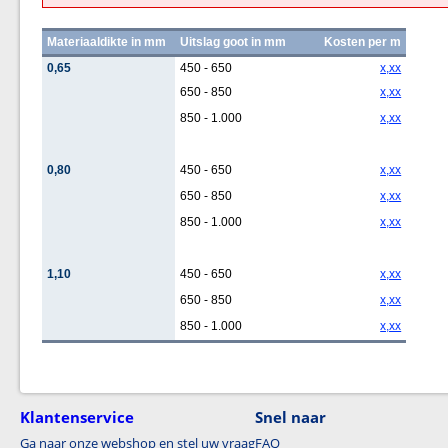
Materiaaldikte in mm
Uitslag goot in mm
Kosten per m
0,65
450 - 650
x,xx
650 - 850
x,xx
850 - 1.000
x,xx
0,80
450 - 650
x,xx
650 - 850
x,xx
850 - 1.000
x,xx
1,10
450 - 650
x,xx
650 - 850
x,xx
850 - 1.000
x,xx
Klantenservice
Snel naar
Ga naar onze webshop en stel uw vraag
FAQ