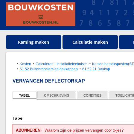
Raming maken
Calculatie maken
Kosten
Calculeren - Installatietechnisch
Kosten besteksposten(S
61.52 Buitenroosters en dakkappen
61.52.21 Dakkap
VERVANGEN DEFLECTORKAP
TABEL
OMSCHRIJVING
CONDITIES
TOELICHT
Tabel
ABONNEREN:
Waarom zijn de prijzen vervangen door x-jes?