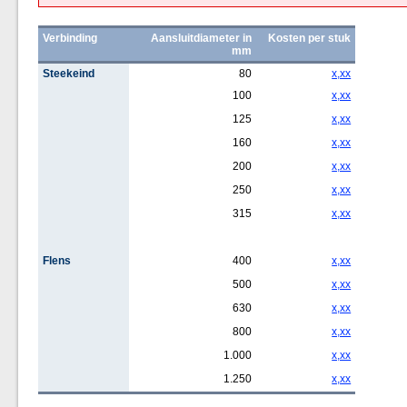
Verbinding
Aansluitdiameter in
Kosten per stuk
mm
Steekeind
80
x,xx
100
x,xx
125
x,xx
160
x,xx
200
x,xx
250
x,xx
315
x,xx
Flens
400
x,xx
500
x,xx
630
x,xx
800
x,xx
1.000
x,xx
1.250
x,xx