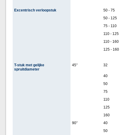
Excentrisch verloopstuk
50 - 75
50 - 125
75 - 110
110 - 125
110 - 160
125 - 160
T-stuk met gelijke
45°
32
spruitdiameter
40
50
75
110
125
160
90°
40
50