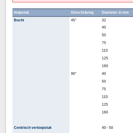
Hulpstuk
Omschrijving
Diameter in mm
Bocht
45°
32
40
50
75
110
125
160
90°
40
50
75
110
125
160
Centrisch verloopstuk
40 - 50