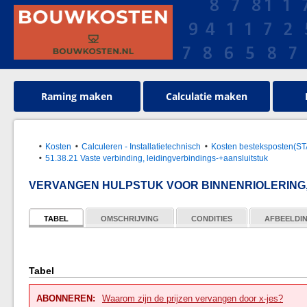
Raming maken
Calculatie maken
Kosten
Calculeren - Installatietechnisch
Kosten besteksposten(S
51.38.21 Vaste verbinding, leidingverbindings-+aansluitstuk
VERVANGEN HULPSTUK VOOR BINNENRIOLERING,
TABEL
OMSCHRIJVING
CONDITIES
AFBEELDI
Tabel
ABONNEREN:
Waarom zijn de prijzen vervangen door x-jes?