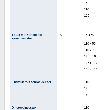
75
110
125
160
T-stuk met verlopende
90°
75 x 50
spruitdiameter
110 x 50
110 x 75
125 x 50
125 x 110
160 x 110
Eindstuk met schroefdeksel
110
125
160
Ontstoppingsstuk
110