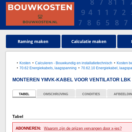
Raming maken
Calculatie maken
Kosten
Calculeren - Bouwkundig en installatietechnisch
Kosten b
70.62 Energiekabels, laagspanning
70.62.10 Energiekabel, laagsp
MONTEREN YMVK-KABEL VOOR VENTILATOR LBK
TABEL
OMSCHRIJVING
CONDITIES
AFBEELDI
Tabel
ABONNEREN:
Waarom zijn de prijzen vervangen door x-jes?