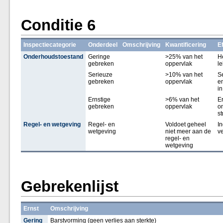
Conditie 6
Inspectiecategorie
Onderdeel
Omschrijving
Kwantificering
E
Onderhoudstoestand
Geringe
>25% van het
He
gebreken
oppervlak
le
Serieuze
>10% van het
S
gebreken
oppervlak
en
in
Ernstige
>6% van het
E
gebreken
oppervlak
o
st
Regel- en wetgeving
Regel- en
Voldoet geheel
In
wetgeving
niet meer aan de
v
regel- en
wetgeving
Gebrekenlijst
Ernst
Omschrijving
Gering
Barstvorming (geen verlies aan sterkte)