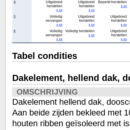
4
Uitgebreid
Uitgebreid
Beperkt herstellen
herstellen
herstellen
x,xx
x,xx
x,xx
5
Volledig
Uitgebreid
Uitgebreid
vervangen
herstellen
herstellen
x,xx
x,xx
x,xx
6
Volledig
Volledig herstellen
Uitgebreid
vervangen
x,xx
herstellen
x,xx
x,xx
Tabel condities
Dakelement, hellend dak, d
OMSCHRIJVING
Dakelement hellend dak, doosco
Aan beide zijden bekleed met 
houten ribben geïsoleerd met is