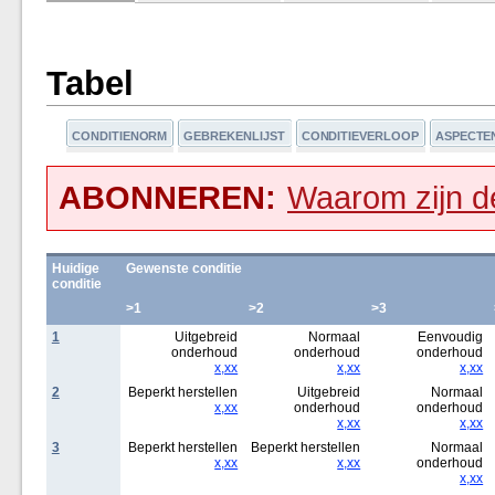
Tabel
CONDITIENORM
GEBREKENLIJST
CONDITIEVERLOOP
ASPECTE
ABONNEREN:
Waarom zijn de
Huidige
Gewenste conditie
conditie
>1
>2
>3
1
Uitgebreid
Normaal
Eenvoudig
onderhoud
onderhoud
onderhoud
x,xx
x,xx
x,xx
2
Beperkt herstellen
Uitgebreid
Normaal
x,xx
onderhoud
onderhoud
x,xx
x,xx
3
Beperkt herstellen
Beperkt herstellen
Normaal
x,xx
x,xx
onderhoud
x,xx