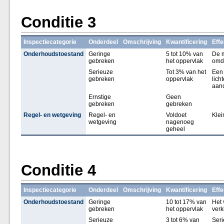
Conditie 3
Inspectiecategorie
Onderdeel
Omschrijving
Kwantificering
Effe
Onderhoudstoestand
Geringe
5 tot 10% van
De m
gebreken
het oppervlak
omda
Serieuze
Tot 3% van het
Een 
gebreken
oppervlak
lich
aand
Ernstige
Geen
gebreken
gebreken
Regel- en wetgeving
Regel- en
Voldoet
Klei
wetgeving
nagenoeg
geheel
Conditie 4
Inspectiecategorie
Onderdeel
Omschrijving
Kwantificering
Effe
Onderhoudstoestand
Geringe
10 tot 17% van
Het 
gebreken
het oppervlak
verk
Serieuze
3 tot 6% van
Seri