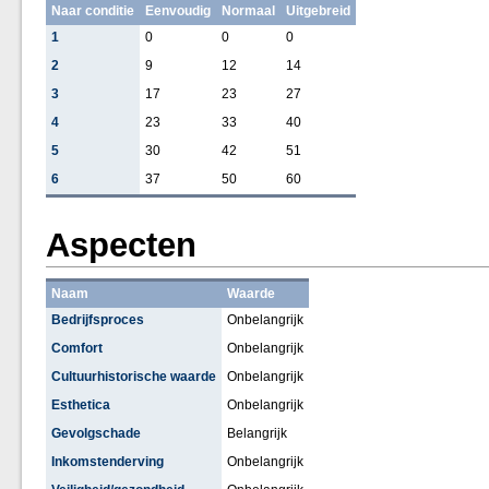
Naar conditie
Eenvoudig
Normaal
Uitgebreid
1
0
0
0
2
9
12
14
3
17
23
27
4
23
33
40
5
30
42
51
6
37
50
60
Aspecten
Naam
Waarde
Bedrijfsproces
Onbelangrijk
Comfort
Onbelangrijk
Cultuurhistorische waarde
Onbelangrijk
Esthetica
Onbelangrijk
Gevolgschade
Belangrijk
Inkomstenderving
Onbelangrijk