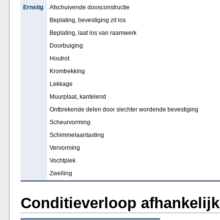
Ernstig
Afschuivende doosconstructie
Beplating, bevestiging zit los
Beplating, laat los van raamwerk
Doorbuiging
Houtrot
Kromtrekking
Lekkage
Muurplaat, kantelend
Ontbrekende delen door slechter wordende bevestiging
Scheurvorming
Schimmelaantasting
Vervorming
Vochtplek
Zwelling
Conditieverloop afhankelij