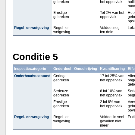
gebreken
het oppervlak
holl
raam
Ernstige
Tot 2% van het
Het 
gebreken
oppervlak
gebr
opsl
Regel- en wetgeving
Regel- en
Voldoet nog
Loka
wetgeving
ten dele
Conditie 5
Inspectiecategorie
Onderdeel
Omschrijving
Kwantificering
Effe
Onderhoudstoestand
Geringe
17 tot 25% van
Alle
gebreken
het oppervlak
onge
gehe
Serieuze
6 tot 10% van
Seri
gebreken
het oppervlak
begi
Ernstige
2 tot 6% van
Verv
gebreken
het oppervlak
gebr
bove
Regel- en wetgeving
Regel- en
Voldoet in veel
Er d
wetgeving
gevallen niet
meer