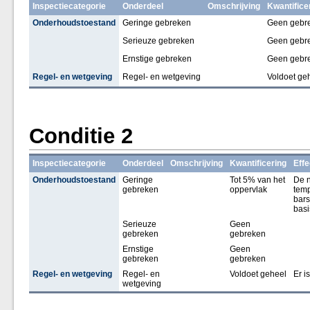
Inspectiecategorie
Onderdeel
Omschrijving
Kwantifice
Onderhoudstoestand
Geringe gebreken
Geen gebr
Serieuze gebreken
Geen gebr
Ernstige gebreken
Geen gebr
Regel- en wetgeving
Regel- en wetgeving
Voldoet ge
Conditie 2
Inspectiecategorie
Onderdeel
Omschrijving
Kwantificering
Effe
Onderhoudstoestand
Geringe
Tot 5% van het
De n
gebreken
oppervlak
temp
bars
basi
Serieuze
Geen
gebreken
gebreken
Ernstige
Geen
gebreken
gebreken
Regel- en wetgeving
Regel- en
Voldoet geheel
Er i
wetgeving