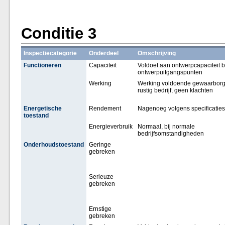
Conditie 3
Inspectiecategorie
Onderdeel
Omschrijving
Functioneren
Capaciteit
Voldoet aan ontwerpcapaciteit b
ontwerpuitgangspunten
Werking
Werking voldoende gewaarborg
rustig bedrijf, geen klachten
Energetische
Rendement
Nagenoeg volgens specificaties
toestand
Energieverbruik
Normaal, bij normale
bedrijfsomstandigheden
Onderhoudstoestand
Geringe
gebreken
Serieuze
gebreken
Ernstige
gebreken