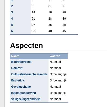
1
0
0
0
2
6
8
9
3
14
18
20
4
21
28
30
5
27
35
38
6
33
40
45
Aspecten
Naam
Waarde
Bedrijfsproces
Normaal
Comfort
Normaal
Cultuurhistorische waarde
Onbelangrijk
Esthetica
Onbelangrijk
Gevolgschade
Normaal
Inkomstenderving
Onbelangrijk
Veiligheid/gezondheid
Normaal