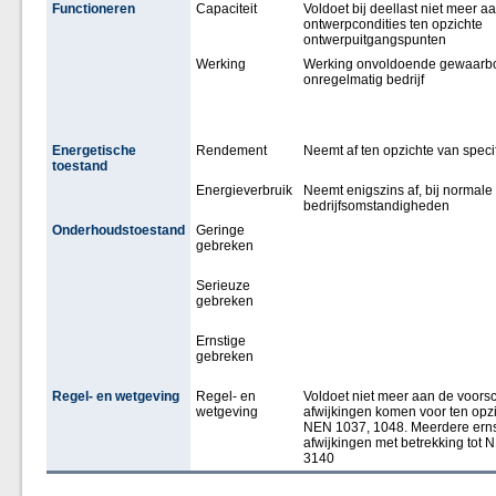
Functioneren
Capaciteit
Voldoet bij deellast niet meer a
ontwerpcondities ten opzichte
ontwerpuitgangspunten
Werking
Werking onvoldoende gewaarbo
onregelmatig bedrijf
Energetische
Rendement
Neemt af ten opzichte van specif
toestand
Energieverbruik
Neemt enigszins af, bij normale
bedrijfsomstandigheden
Onderhoudstoestand
Geringe
gebreken
Serieuze
gebreken
Ernstige
gebreken
Regel- en wetgeving
Regel- en
Voldoet niet meer aan de voorsch
wetgeving
afwijkingen komen voor ten opz
NEN 1037, 1048. Meerdere erns
afwijkingen met betrekking tot
3140