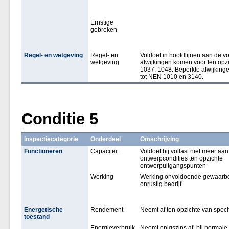
Ernstige
gebreken
Regel- en wetgeving
Regel- en
Voldoet in hoofdlijnen aan de vo
wetgeving
afwijkingen komen voor ten opz
1037, 1048. Beperkte afwijking
tot NEN 1010 en 3140.
Conditie 5
Inspectiecategorie
Onderdeel
Omschrijving
Functioneren
Capaciteit
Voldoet bij vollast niet meer aan
ontwerpcondities ten opzichte
ontwerpuitgangspunten
Werking
Werking onvoldoende gewaarbo
onrustig bedrijf
Energetische
Rendement
Neemt af ten opzichte van specif
toestand
Energieverbruik
Neemt enigszins af, bij normale