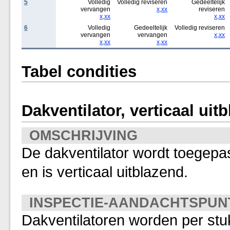
5
Volledig
Volledig reviseren
Gedeeltelijk
vervangen
x,xx
reviseren
x,xx
x,xx
6
Volledig
Gedeeltelijk
Volledig reviseren
vervangen
vervangen
x,xx
x,xx
x,xx
Tabel condities
Dakventilator, verticaal uit
OMSCHRIJVING
De dakventilator wordt toegepa
en is verticaal uitblazend.
INSPECTIE-AANDACHTSPUN
Dakventilatoren worden per stu