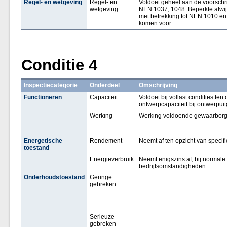
Regel- en wetgeving
Regel- en
Voldoet geheel aan de voorschri
wetgeving
NEN 1037, 1048. Beperkte afwi
met betrekking tot NEN 1010 e
komen voor
Conditie 4
Inspectiecategorie
Onderdeel
Omschrijving
Functioneren
Capaciteit
Voldoet bij vollast condities ten
ontwerpcapaciteit bij ontwerpu
Werking
Werking voldoende gewaarborgd,
Energetische
Rendement
Neemt af ten opzicht van specifi
toestand
Energieverbruik
Neemt enigszins af, bij normale
bedrijfsomstandigheden
Onderhoudstoestand
Geringe
gebreken
Serieuze
gebreken