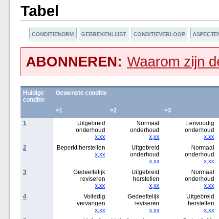
Tabel
CONDITIENORM
GEBREKENLIJST
CONDITIEVERLOOP
ASPECTE
ABONNEREN:
Waarom zijn de
Huidige
Gewenste conditie
conditie
>1
>2
>3
1
Uitgebreid
Normaal
Eenvoudig
onderhoud
onderhoud
onderhoud
x,xx
x,xx
x,xx
2
Beperkt herstellen
Uitgebreid
Normaal
x,xx
onderhoud
onderhoud
x,xx
x,xx
3
Gedeeltelijk
Uitgebreid
Normaal
reviseren
herstellen
onderhoud
x,xx
x,xx
x,xx
4
Volledig
Gedeeltelijk
Uitgebreid
vervangen
reviseren
herstellen
x,xx
x,xx
x,xx