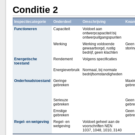
Conditie 2
Inspectiecategorie
Onderdeel
Omschrijving
Kwant
Functioneren
Capaciteit
Voldoet aan
ontwerpcapaciteit bij
ontwerpuitgangspunten
Werking
Werking voldoende
Geen
gewaarborgd, rustig
stori
bedrijf, geen klachten
Energetische
Rendement
Volgens specificaties
toestand
Energieverbruik
Normaal, bij normale
bedrijfsomstandigheden
Onderhoudstoestand
Geringe
Maxim
gebreken
gebr
Serieuze
Geen
gebreken
gebr
Ernstige
Geen
gebreken
gebr
Regel- en wetgeving
Regel- en
Voldoet geheel aan de
wetgeving
voorschriften NEN
1037, 1048, 1010, 3140