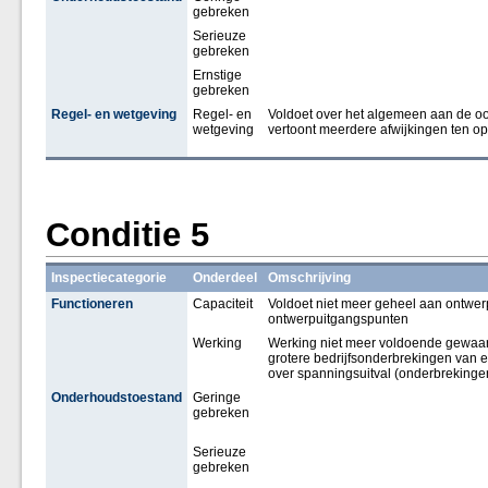
gebreken
Serieuze
gebreken
Ernstige
gebreken
Regel- en wetgeving
Regel- en
Voldoet over het algemeen aan de oo
wetgeving
vertoont meerdere afwijkingen ten op
Conditie 5
Inspectiecategorie
Onderdeel
Omschrijving
Functioneren
Capaciteit
Voldoet niet meer geheel aan ontwerp
ontwerpuitgangspunten
Werking
Werking niet meer voldoende gewaa
grotere bedrijfsonderbrekingen van 
over spanningsuitval (onderbrekinge
Onderhoudstoestand
Geringe
gebreken
Serieuze
gebreken