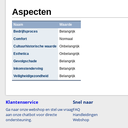
Aspecten
Naam
Waarde
Bedrijfsproces
Belangrijk
Comfort
Normaal
Cultuurhistorische waarde
Onbelangrijk
Esthetica
Onbelangrijk
Gevolgschade
Belangrijk
Inkomstenderving
Belangrijk
Veiligheid/gezondheid
Belangrijk
Klantenservice
Snel naar
Ga naar onze webshop en stel uw vraag
FAQ
aan onze chatbot voor directe
Handleidingen
ondersteuning.
Webshop