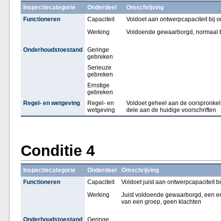
Inspectiecategorie
Onderdeel
Omschrijving
Functioneren
Capaciteit
Voldoet aan ontwerpcapaciteit bij
Werking
Voldoende gewaarborgd, normaal be
Onderhoudstoestand
Geringe
gebreken
Serieuze
gebreken
Ernstige
gebreken
Regel- en wetgeving
Regel- en
Voldoet geheel aan de oorspronkeli
wetgeving
dele aan de huidige voorschriften
Conditie 4
Inspectiecategorie
Onderdeel
Omschrijving
Functioneren
Capaciteit
Voldoet juist aan ontwerpcapaciteit 
Werking
Juist voldoende gewaarborgd, een en
van een groep, geen klachten
Onderhoudstoestand
Geringe