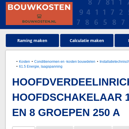
Raming maken
Calculatie maken
Kosten
Conditienormen en -kosten bouwdelen
Installatietechnisc
61.5 Energie, laagspanning
HOOFDVERDEELINRICH
HOOFDSCHAKELAAR 1.0
EN 8 GROEPEN 250 A