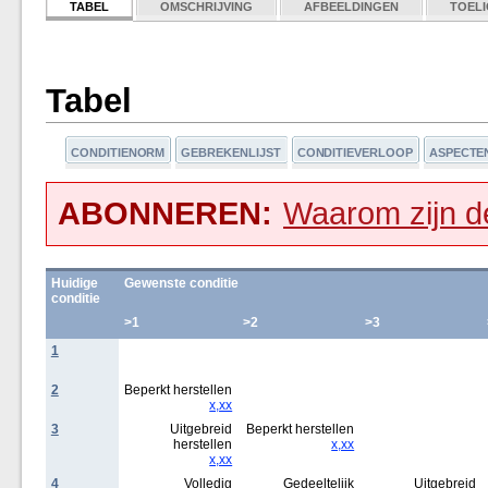
TABEL
OMSCHRIJVING
AFBEELDINGEN
TOELI
Tabel
CONDITIENORM
GEBREKENLIJST
CONDITIEVERLOOP
ASPECTE
ABONNEREN:
Waarom zijn de
Huidige
Gewenste conditie
conditie
>1
>2
>3
1
2
Beperkt herstellen
x,xx
3
Uitgebreid
Beperkt herstellen
herstellen
x,xx
x,xx
4
Volledig
Gedeeltelijk
Uitgebreid