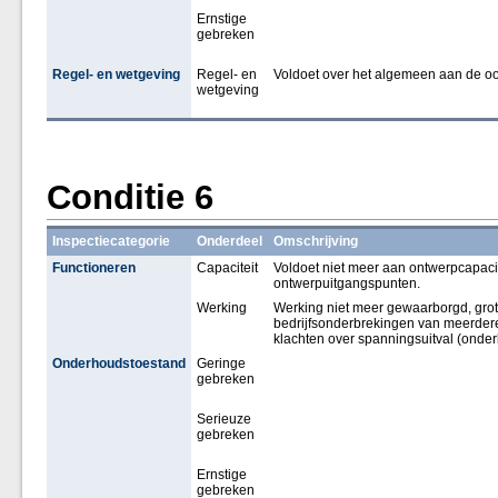
Ernstige
gebreken
Regel- en wetgeving
Regel- en
Voldoet over het algemeen aan de oor
wetgeving
Conditie 6
Inspectiecategorie
Onderdeel
Omschrijving
Functioneren
Capaciteit
Voldoet niet meer aan ontwerpcapacite
ontwerpuitgangspunten.
Werking
Werking niet meer gewaarborgd, grot
bedrijfsonderbrekingen van meerder
klachten over spanningsuitval (onde
Onderhoudstoestand
Geringe
gebreken
Serieuze
gebreken
Ernstige
gebreken