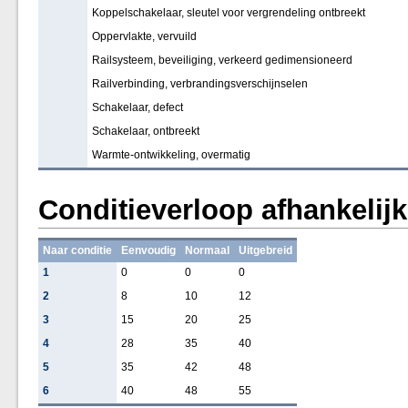
Koppelschakelaar, sleutel voor vergrendeling ontbreekt
Oppervlakte, vervuild
Railsysteem, beveiliging, verkeerd gedimensioneerd
Railverbinding, verbrandingsverschijnselen
Schakelaar, defect
Schakelaar, ontbreekt
Warmte-ontwikkeling, overmatig
Conditieverloop afhankelij
Naar conditie
Eenvoudig
Normaal
Uitgebreid
1
0
0
0
2
8
10
12
3
15
20
25
4
28
35
40
5
35
42
48
6
40
48
55