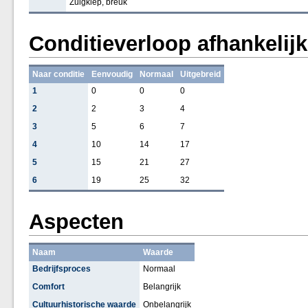
Zuigklep, breuk
Conditieverloop afhankelij
Naar conditie
Eenvoudig
Normaal
Uitgebreid
1
0
0
0
2
2
3
4
3
5
6
7
4
10
14
17
5
15
21
27
6
19
25
32
Aspecten
Naam
Waarde
Bedrijfsproces
Normaal
Comfort
Belangrijk
Cultuurhistorische waarde
Onbelangrijk