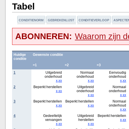
Tabel
CONDITIENORM
GEBREKENLIJST
CONDITIEVERLOOP
ASPECTE
ABONNEREN:
Waarom zijn de
Huidige
Gewenste conditie
conditie
>1
>2
>3
1
Uitgebreid
Normaal
Eenvoudig
onderhoud
onderhoud
onderhoud
x,xx
x,xx
x,xx
2
Beperkt herstellen
Uitgebreid
Normaal
x,xx
onderhoud
onderhoud
x,xx
x,xx
3
Beperkt herstellen
Beperkt herstellen
Normaal
x,xx
x,xx
onderhoud
x,xx
4
Gedeeltelijk
Uitgebreid
Beperkt herstellen
vervangen
herstellen
x,xx
x,xx
x,xx