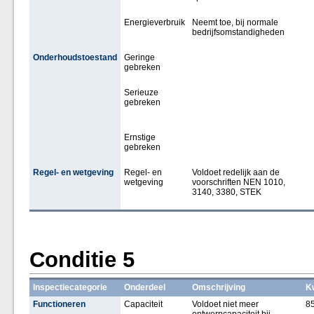
Energieverbruik
Neemt toe, bij normale
bedrijfsomstandigheden
Onderhoudstoestand
Geringe
gebreken
Serieuze
gebreken
Ernstige
gebreken
Regel- en wetgeving
Regel- en
Voldoet redelijk aan de
wetgeving
voorschriften NEN 1010,
3140, 3380, STEK
Conditie 5
Inspectiecategorie
Onderdeel
Omschrijving
Kw
Functioneren
Capaciteit
Voldoet niet meer
85