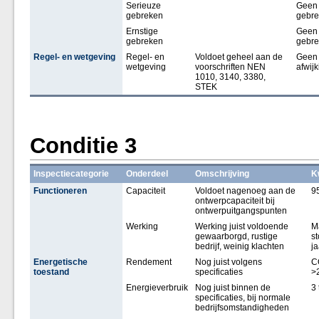
Serieuze
Geen
gebreken
gebr
Ernstige
Geen
gebreken
gebr
Regel- en wetgeving
Regel- en
Voldoet geheel aan de
Geen
wetgeving
voorschriften NEN
afwij
1010, 3140, 3380,
STEK
Conditie 3
Inspectiecategorie
Onderdeel
Omschrijving
K
Functioneren
Capaciteit
Voldoet nagenoeg aan de
9
ontwerpcapaciteit bij
ontwerpuitgangspunten
Werking
Werking juist voldoende
M
gewaarborgd, rustige
st
bedrijf, weinig klachten
ja
Energetische
Rendement
Nog juist volgens
C
toestand
specificaties
>
Energieverbruik
Nog juist binnen de
3 
specificaties, bij normale
bedrijfsomstandigheden