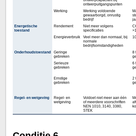
ontwerpcapaciteit bij
ontwerpuitgangspunten
Werking
Werking voldoende
M
gewaarborgd, onrustig
st
bedrijf
ja
Energetische
Rendement
Niet meer volgens
C
toestand
specificaties
>1
Energieverbruik
Veel meer dan normaal, bij
10
normale
bedrijfsomstandigheden
Onderhoudstoestand
Geringe
8 
gebreken
g
Serieuze
6 
gebreken
g
Ernstige
2 
gebreken
g
Regel- en wetgeving
Regel- en
Voldoet niet meer aan één
M
wetgeving
of meerdere voorschriften
af
NEN 1010, 3140, 3380,
k
STEK
Conditie 6