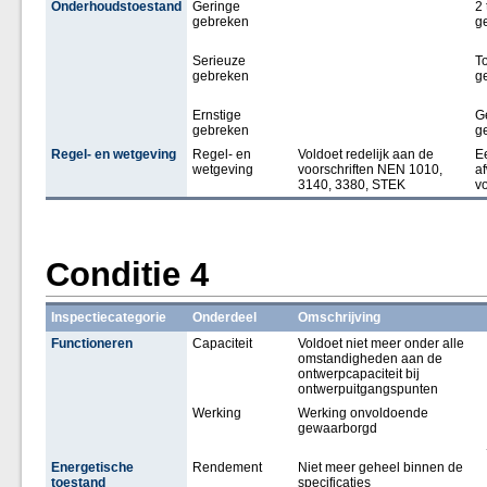
Onderhoudstoestand
Geringe
2 
gebreken
g
Serieuze
T
gebreken
g
Ernstige
G
gebreken
g
Regel- en wetgeving
Regel- en
Voldoet redelijk aan de
E
wetgeving
voorschriften NEN 1010,
af
3140, 3380, STEK
v
Conditie 4
Inspectiecategorie
Onderdeel
Omschrijving
Functioneren
Capaciteit
Voldoet niet meer onder alle
omstandigheden aan de
ontwerpcapaciteit bij
ontwerpuitgangspunten
Werking
Werking onvoldoende
gewaarborgd
Energetische
Rendement
Niet meer geheel binnen de
toestand
specificaties