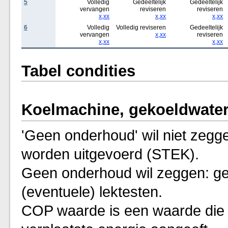
5
Volledig
Gedeeltelijk
Gedeeltelijk
vervangen
reviseren
reviseren
x,xx
x,xx
x,xx
6
Volledig
Volledig reviseren
Gedeeltelijk
vervangen
x,xx
reviseren
x,xx
x,xx
Tabel condities
Koelmachine, gekoeldwater
'Geen onderhoud' wil niet zegge
worden uitgevoerd (STEK).
Geen onderhoud wil zeggen: ge
(eventuele) lektesten.
COP waarde is een waarde die d