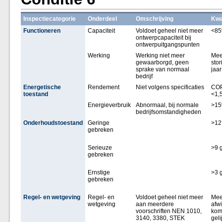
Inspectiecategorie
Onderdeel
Omschrijving
Kwa
Functioneren
Capaciteit
Voldoet geheel niet meer
<8
ontwerpcapaciteit bij
ontwerpuitgangspunten
Werking
Werking niet meer
Mee
gewaarborgd, geen
stor
sprake van normaal
jaar
bedrijf
Energetische
Rendement
Niet volgens specificaties
COP
toestand
<1,
Energieverbruik
Abnormaal, bij normale
>1
bedrijfsomstandigheden
Onderhoudstoestand
Geringe
>12
gebreken
Serieuze
>9 
gebreken
Ernstige
>3 
gebreken
Regel- en wetgeving
Regel- en
Voldoet geheel niet meer
Mee
wetgeving
aan meerdere
afw
voorschriften NEN 1010,
kom
3140, 3380, STEK
geli