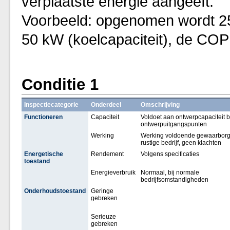
verplaatste energie aangeeft.
Voorbeeld: opgenomen wordt 25 
50 kW (koelcapaciteit), de COP
Conditie 1
Inspectiecategorie
Onderdeel
Omschrijving
Functioneren
Capaciteit
Voldoet aan ontwerpcapaciteit b
ontwerpuitgangspunten
Werking
Werking voldoende gewaarborg
rustige bedrijf, geen klachten
Energetische
Rendement
Volgens specificaties
toestand
Energieverbruik
Normaal, bij normale
bedrijfsomstandigheden
Onderhoudstoestand
Geringe
gebreken
Serieuze
gebreken