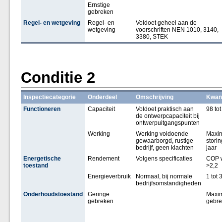
Ernstige
gebreken
Regel- en wetgeving
Regel- en
Voldoet geheel aan de
wetgeving
voorschriften NEN 1010, 3140,
3380, STEK
Conditie 2
Inspectiecategorie
Onderdeel
Omschrijving
Kwant
Functioneren
Capaciteit
Voldoet praktisch aan
98 to
de ontwerpcapaciteit bij
ontwerpuitgangspunten
Werking
Werking voldoende
Maxim
gewaarborgd, rustige
stori
bedrijf, geen klachten
jaar
Energetische
Rendement
Volgens specificaties
COP 
toestand
>2,2
Energieverbruik
Normaal, bij normale
1 tot
bedrijfsomstandigheden
Onderhoudstoestand
Geringe
Maxim
gebreken
gebr