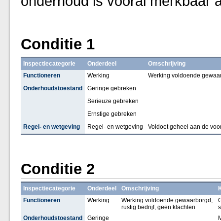
onderhoud is vooral merkbaar 
Conditie 1
Inspectiecategorie
Onderdeel
Omschrijving
Functioneren
Werking
Werking voldoende gewaarbo
Onderhoudstoestand
Geringe gebreken
Serieuze gebreken
Ernstige gebreken
Regel- en wetgeving
Regel- en wetgeving
Voldoet geheel aan de voor
Conditie 2
Inspectiecategorie
Onderdeel
Omschrijving
K
Functioneren
Werking
Werking voldoende gewaarborgd,
rustig bedrijf, geen klachten
s
Onderhoudstoestand
Geringe