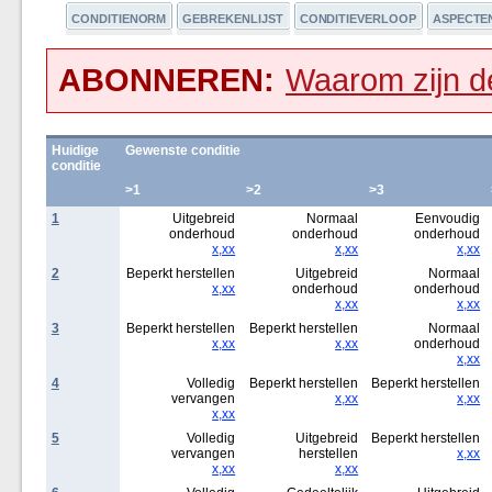
CONDITIENORM
GEBREKENLIJST
CONDITIEVERLOOP
ASPECTE
ABONNEREN:
Waarom zijn de
Huidige
Gewenste conditie
conditie
>1
>2
>3
1
Uitgebreid
Normaal
Eenvoudig
onderhoud
onderhoud
onderhoud
x,xx
x,xx
x,xx
2
Beperkt herstellen
Uitgebreid
Normaal
x,xx
onderhoud
onderhoud
x,xx
x,xx
3
Beperkt herstellen
Beperkt herstellen
Normaal
x,xx
x,xx
onderhoud
x,xx
4
Volledig
Beperkt herstellen
Beperkt herstellen
vervangen
x,xx
x,xx
x,xx
5
Volledig
Uitgebreid
Beperkt herstellen
vervangen
herstellen
x,xx
x,xx
x,xx