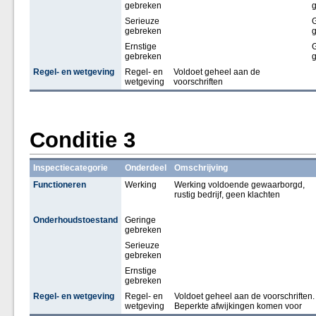
gebreken
Serieuze
gebreken
Ernstige
gebreken
Regel- en wetgeving
Regel- en
Voldoet geheel aan de
wetgeving
voorschriften
Conditie 3
Inspectiecategorie
Onderdeel
Omschrijving
Functioneren
Werking
Werking voldoende gewaarborgd,
rustig bedrijf, geen klachten
Onderhoudstoestand
Geringe
gebreken
Serieuze
gebreken
Ernstige
gebreken
Regel- en wetgeving
Regel- en
Voldoet geheel aan de voorschriften.
wetgeving
Beperkte afwijkingen komen voor