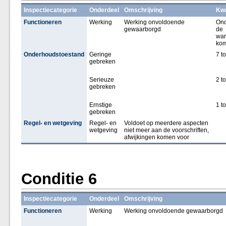
Inspectiecategorie
Onderdeel
Omschrijving
Kwa
Functioneren
Werking
Werking onvoldoende
Ond
gewaarborgd
de
war
kom
Onderhoudstoestand
Geringe
7 t
gebreken
Serieuze
2 t
gebreken
Ernstige
1 t
gebreken
Regel- en wetgeving
Regel- en
Voldoet op meerdere aspecten
wetgeving
niet meer aan de voorschriften,
afwijkingen komen voor
Conditie 6
Inspectiecategorie
Onderdeel
Omschrijving
Functioneren
Werking
Werking onvoldoende gewaarborgd