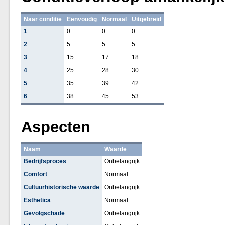
Naar conditie
Eenvoudig
Normaal
Uitgebreid
1
0
0
0
2
5
5
5
3
15
17
18
4
25
28
30
5
35
39
42
6
38
45
53
Aspecten
Naam
Waarde
Bedrijfsproces
Onbelangrijk
Comfort
Normaal
Cultuurhistorische waarde
Onbelangrijk
Esthetica
Normaal
Gevolgschade
Onbelangrijk