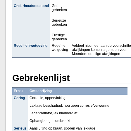
Onderhoudstoestand
Geringe
gebreken
Serieuze
gebreken
Ernstige
gebreken
Regel- en wetgeving
Regel- en
Voldoet niet meer aan de voorschrifte
wetgeving
afwijkingen komen algemeen voor.
Meerdere ernstige afwijkingen
Gebrekenlijst
Ernst
Omschrijving
Gering
Corrosie, oppervlakkig
Laklaag beschadigd, nog geen corrosie/verwering
Ledenradiator, lak bladderd af
Ophangbeugel, ontbreekt
Serieus
Aansluiting op kraan, sporen van lekkage