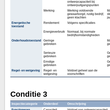
ontwerpcapaciteit bij
ontwerpuitgangspunten
Werking
Werking voldoende
M
gewaarborgd, rustig bedrijf,
st
geen klachten
ja
Energetische
Rendement
Volgens specificaties
toestand
Energieverbruik
Normaal, bij normale
bedrijfsomstandigheden
Onderhoudstoestand
Geringe
M
gebreken
g
Serieuze
G
gebreken
g
Ernstige
G
gebreken
g
Regel- en wetgeving
Regel- en
Voldoet geheel aan de
wetgeving
voorschriften
Conditie 3
Inspectiecategorie
Onderdeel
Omschrijving
Functioneren
Capaciteit
Voldoet aan ontwerpcapaciteit