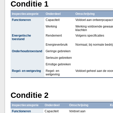
Conditie 1
Inspectiecategorie
Onderdeel
Omschrijving
Functioneren
Capaciteit
Voldoet aan ontwerpcapacit
Werking
Werking voldoende gewaarbo
klachten
Energetische
Rendement
Volgens specificaties
toestand
Energieverbruik
Normaal, bij normale bedr
Onderhoudstoestand
Geringe gebreken
Serieuze gebreken
Ernstige gebreken
Regel- en wetgeving
Regel- en
Voldoet geheel aan de voor
wetgeving
Conditie 2
Inspectiecategorie
Onderdeel
Omschrijving
Kw
Functioneren
Capaciteit
Voldoet aan