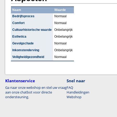
Naam
Waarde
Bedrijfsproces
Normaal
Comfort
Normaal
Cultuurhistorische waarde
Onbelangrijk
Esthetica
Onbelangrijk
Gevolgschade
Normaal
Inkomstenderving
Onbelangrijk
Veiligheid/gezondheid
Normaal
Klantenservice
Snel naar
Ga naar onze webshop en stel uw vraag
FAQ
aan onze chatbot voor directe
Handleidingen
ondersteuning.
Webshop