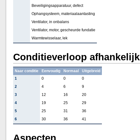
Beveiligingsapparatuur, defect
Ophangsysteem, materiaalaantasting
Ventilator, in onbalans
Ventilator, motor, gescheurde fundatie
Warmtewisselaar, lek
Conditieverloop afhankelij
Naar conditie
Eenvoudig
Normaal
Uitgebreid
1
0
0
0
2
4
6
9
3
12
16
20
4
19
25
29
5
25
31
36
6
30
36
41
Aspecten