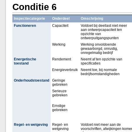
Conditie 6
Inspectiecategorie
Onderdeel
Omschrijving
Functioneren
Capaciteit
Voldoet bij deellast niet meer
aan ontwerpcapaciteit ten
opzichte van
ontwerpuitgangspunten
Werking
Werking onvoldoende
gewaarborgd, onrustig,
onregelmatig bedrijf
Energetische
Rendement
Neemt af ten opzichte van
toestand
specificaties
Energieverbruik
Neemt toe, bij normale
bedrijfsomstandigheden
Onderhoudstoestand
Geringe
gebreken
Serieuze
gebreken
Ernstige
gebreken
Regel- en wetgeving
Regel- en
Voldoet niet meer aan de
wetgeving
voorschriften, afwijkingen kome