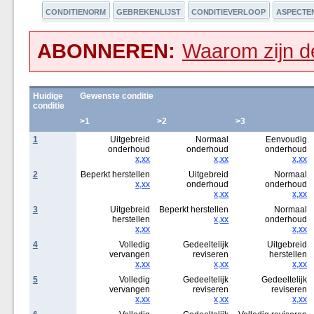
CONDITIENORM
GEBREKENLIJST
CONDITIEVERLOOP
ASPECTE
ABONNEREN:
Waarom zijn de
Huidige
Gewenste conditie
conditie
>1
>2
>3
1
Uitgebreid
Normaal
Eenvoudig
onderhoud
onderhoud
onderhoud
x,xx
x,xx
x,xx
2
Beperkt herstellen
Uitgebreid
Normaal
x,xx
onderhoud
onderhoud
x,xx
x,xx
3
Uitgebreid
Beperkt herstellen
Normaal
herstellen
x,xx
onderhoud
x,xx
x,xx
4
Volledig
Gedeeltelijk
Uitgebreid
vervangen
reviseren
herstellen
x,xx
x,xx
x,xx
5
Volledig
Gedeeltelijk
Gedeeltelijk
vervangen
reviseren
reviseren
x,xx
x,xx
x,xx