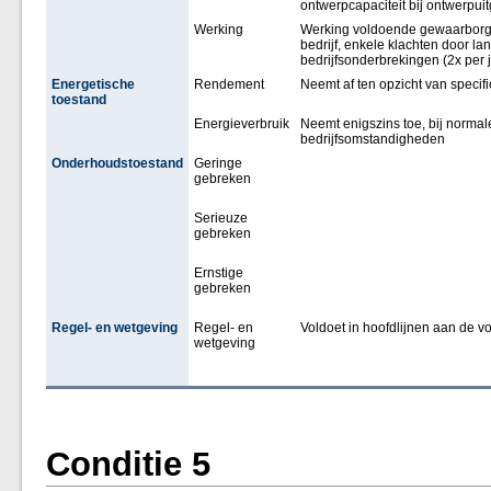
ontwerpcapaciteit bij ontwerpu
Werking
Werking voldoende gewaarborgd
bedrijf, enkele klachten door la
bedrijfsonderbrekingen (2x per 
Energetische
Rendement
Neemt af ten opzicht van specifi
toestand
Energieverbruik
Neemt enigszins toe, bij normal
bedrijfsomstandigheden
Onderhoudstoestand
Geringe
gebreken
Serieuze
gebreken
Ernstige
gebreken
Regel- en wetgeving
Regel- en
Voldoet in hoofdlijnen aan de vo
wetgeving
Conditie 5