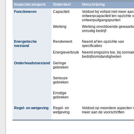
Inspectiecategorie
Onderdeel
Omschrijving
Functioneren
Capaciteit
Voldoet bij vollast niet meer aan
ontwerpcapaciteit ten opzichte 
ontwerpuitgangspunten
Werking
Werking onvoldoende gewaarbo
onrustig bedrijf
Energetische
Rendement
Neemt af ten opzichte van
toestand
specificaties
Energieverbruik
Neemt enigszins toe, bij normal
bedrijfsomstandigheden
Onderhoudstoestand
Geringe
gebreken
Serieuze
gebreken
Ernstige
gebreken
Regel- en wetgeving
Regel- en
Voldoet op meerdere aspecten n
wetgeving
meer aan de voorschriften