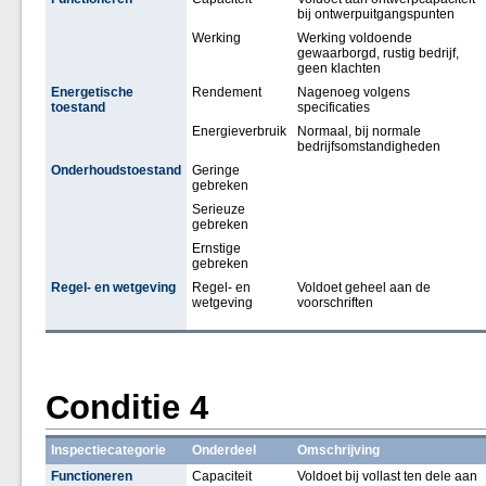
bij ontwerpuitgangspunten
Werking
Werking voldoende
gewaarborgd, rustig bedrijf,
geen klachten
Energetische
Rendement
Nagenoeg volgens
toestand
specificaties
Energieverbruik
Normaal, bij normale
bedrijfsomstandigheden
Onderhoudstoestand
Geringe
gebreken
Serieuze
gebreken
Ernstige
gebreken
Regel- en wetgeving
Regel- en
Voldoet geheel aan de
wetgeving
voorschriften
Conditie 4
Inspectiecategorie
Onderdeel
Omschrijving
Functioneren
Capaciteit
Voldoet bij vollast ten dele aan