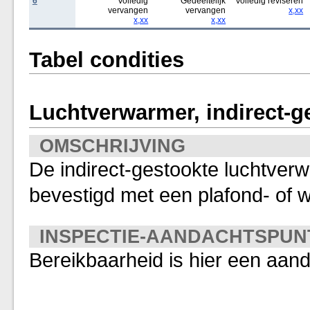
6
Volledig
Gedeeltelijk
Volledig reviseren
vervangen
vervangen
x,xx
x,xx
x,xx
Tabel condities
Luchtverwarmer, indirect-g
OMSCHRIJVING
De indirect-gestookte luchtverw
bevestigd met een plafond- of 
INSPECTIE-AANDACHTSPUN
Bereikbaarheid is hier een aan