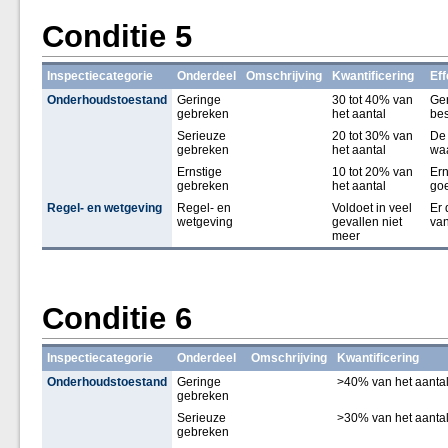
Conditie 5
Inspectiecategorie
Onderdeel
Omschrijving
Kwantificering
Eff
Onderhoudstoestand
Geringe
30 tot 40% van
Ger
gebreken
het aantal
bes
Serieuze
20 tot 30% van
De 
gebreken
het aantal
waa
Ernstige
10 tot 20% van
Ern
gebreken
het aantal
goe
Regel- en wetgeving
Regel- en
Voldoet in veel
Er 
wetgeving
gevallen niet
van
meer
Conditie 6
Inspectiecategorie
Onderdeel
Omschrijving
Kwantificering
Onderhoudstoestand
Geringe
>40% van het aanta
gebreken
Serieuze
>30% van het aanta
gebreken