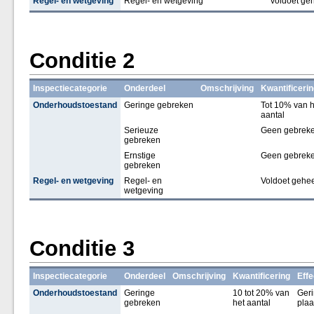
Regel- en wetgeving
Regel- en wetgeving
voldoet ge
Conditie 2
Inspectiecategorie
Onderdeel
Omschrijving
Kwantificerin
Onderhoudstoestand
Geringe gebreken
Tot 10% van h
aantal
Serieuze
Geen gebrek
gebreken
Ernstige
Geen gebrek
gebreken
Regel- en wetgeving
Regel- en
Voldoet gehee
wetgeving
Conditie 3
Inspectiecategorie
Onderdeel
Omschrijving
Kwantificering
Effe
Onderhoudstoestand
Geringe
10 tot 20% van
Geri
gebreken
het aantal
plaa