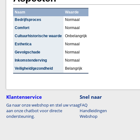
Naam
Waarde
Bedrijfsproces
Normaal
Comfort
Normaal
Cultuurhistorische waarde
Onbelangrijk
Esthetica
Normaal
Gevolgschade
Normaal
Inkomstenderving
Normaal
Veiligheid/gezondheid
Belangrijk
Klantenservice
Snel naar
Ga naar onze webshop en stel uw vraag
FAQ
aan onze chatbot voor directe
Handleidingen
ondersteuning.
Webshop