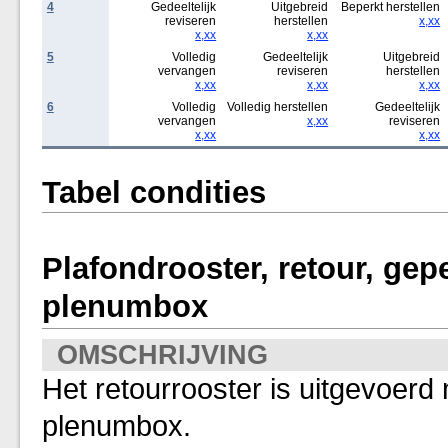
4
Gedeeltelijk
Uitgebreid
Beperkt herstellen
reviseren
herstellen
x,xx
x,xx
x,xx
5
Volledig
Gedeeltelijk
Uitgebreid
vervangen
reviseren
herstellen
x,xx
x,xx
x,xx
6
Volledig
Volledig herstellen
Gedeeltelijk
vervangen
x,xx
reviseren
x,xx
x,xx
Tabel condities
Plafondrooster, retour, gep
plenumbox
OMSCHRIJVING
Het retourrooster is uitgevoerd
plenumbox.