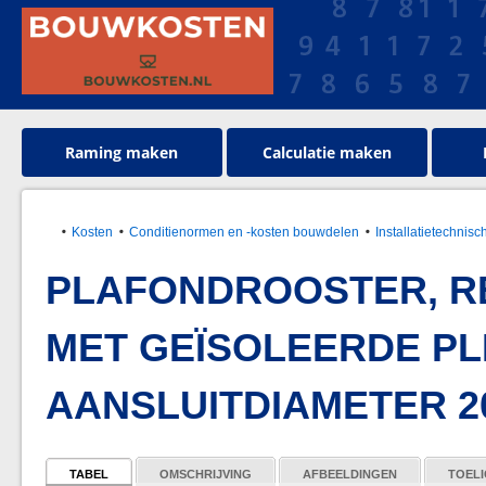
Raming maken
Calculatie maken
Kosten
Conditienormen en -kosten bouwdelen
Installatietechnisc
PLAFONDROOSTER, R
MET GEÏSOLEERDE P
AANSLUITDIAMETER 20
TABEL
OMSCHRIJVING
AFBEELDINGEN
TOELI