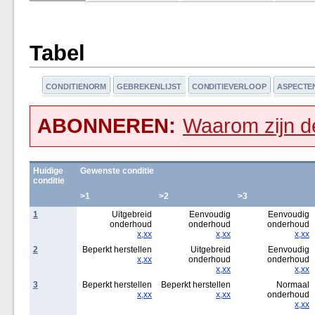
Tabel
CONDITIENORM
GEBREKENLIJST
CONDITIEVERLOOP
ASPECTE
ABONNEREN:
Waarom zijn de
Huidige
Gewenste conditie
conditie
>1
>2
>3
1
Uitgebreid
Eenvoudig
Eenvoudig
onderhoud
onderhoud
onderhoud
x,xx
x,xx
x,xx
2
Beperkt herstellen
Uitgebreid
Eenvoudig
x,xx
onderhoud
onderhoud
x,xx
x,xx
3
Beperkt herstellen
Beperkt herstellen
Normaal
x,xx
x,xx
onderhoud
x,xx