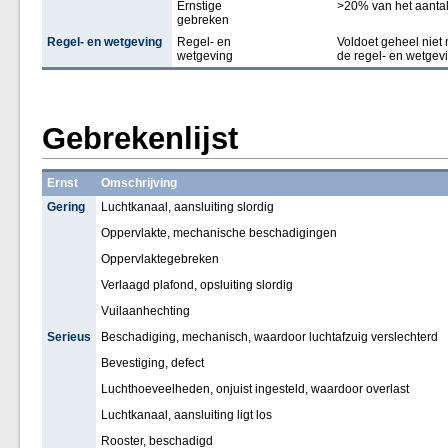
Ernstige
>20% van het aanta
gebreken
Regel- en wetgeving
Regel- en
Voldoet geheel niet
wetgeving
de regel- en wetgev
Gebrekenlijst
Ernst
Omschrijving
Gering
Luchtkanaal, aansluiting slordig
Oppervlakte, mechanische beschadigingen
Oppervlaktegebreken
Verlaagd plafond, opsluiting slordig
Vuilaanhechting
Serieus
Beschadiging, mechanisch, waardoor luchtafzuig verslechterd
Bevestiging, defect
Luchthoeveelheden, onjuist ingesteld, waardoor overlast
Luchtkanaal, aansluiting ligt los
Rooster, beschadigd