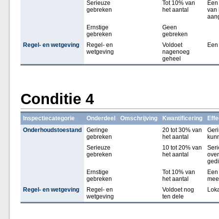
Serieuze
Tot 10% van
Een 
gebreken
het aantal
van 
aang
Ernstige
Geen
gebreken
gebreken
Regel- en wetgeving
Regel- en
Voldoet
Een 
wetgeving
nagenoeg
geheel
Conditie 4
Inspectiecategorie
Onderdeel
Omschrijving
Kwantificering
Effe
Onderhoudstoestand
Geringe
20 tot 30% van
Geri
gebreken
het aantal
kun
Serieuze
10 tot 20% van
Seri
gebreken
het aantal
over
gedi
Ernstige
Tot 10% van
Een 
gebreken
het aantal
mees
Regel- en wetgeving
Regel- en
Voldoet nog
Loka
wetgeving
ten dele