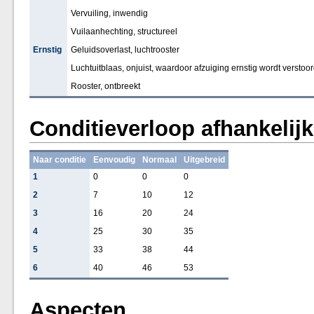
Vervuiling, inwendig
Vuilaanhechting, structureel
Ernstig
Geluidsoverlast, luchtrooster
Luchtuitblaas, onjuist, waardoor afzuiging ernstig wordt verstoo
Rooster, ontbreekt
Conditieverloop afhankelij
Naar conditie
Eenvoudig
Normaal
Uitgebreid
1
0
0
0
2
7
10
12
3
16
20
24
4
25
30
35
5
33
38
44
6
40
46
53
Aspecten