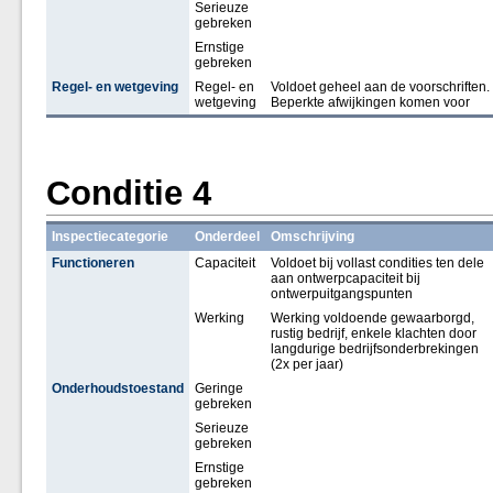
Serieuze
gebreken
Ernstige
gebreken
Regel- en wetgeving
Regel- en
Voldoet geheel aan de voorschriften.
wetgeving
Beperkte afwijkingen komen voor
Conditie 4
Inspectiecategorie
Onderdeel
Omschrijving
Functioneren
Capaciteit
Voldoet bij vollast condities ten dele
aan ontwerpcapaciteit bij
ontwerpuitgangspunten
Werking
Werking voldoende gewaarborgd,
rustig bedrijf, enkele klachten door
langdurige bedrijfsonderbrekingen
(2x per jaar)
Onderhoudstoestand
Geringe
gebreken
Serieuze
gebreken
Ernstige
gebreken