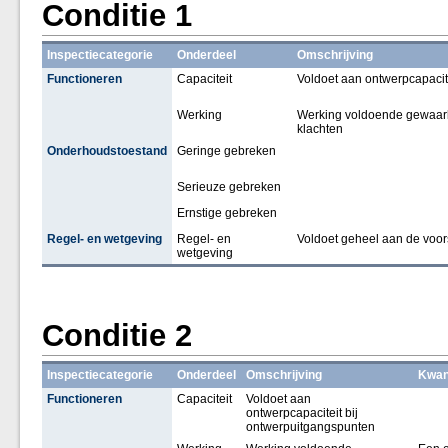
Conditie 1
Inspectiecategorie
Onderdeel
Omschrijving
Functioneren
Capaciteit
Voldoet aan ontwerpcapacit
Werking
Werking voldoende gewaarbo
klachten
Onderhoudstoestand
Geringe gebreken
Serieuze gebreken
Ernstige gebreken
Regel- en wetgeving
Regel- en
Voldoet geheel aan de voors
wetgeving
Conditie 2
Inspectiecategorie
Onderdeel
Omschrijving
Kwant
Functioneren
Capaciteit
Voldoet aan
ontwerpcapaciteit bij
ontwerpuitgangspunten