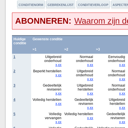
CONDITIENORM
GEBREKENLIJST
CONDITIEVERLOOP
ASPECTE
ABONNEREN:
Waarom zijn de
Huidige
Gewenste conditie
conditie
>1
>2
>3
1
Uitgebreid
Normaal
Eenvoudig
onderhoud
onderhoud
onderhoud
x,xx
x,xx
x,xx
2
Beperkt herstellen
Uitgebreid
Normaal
x,xx
onderhoud
onderhoud
x,xx
x,xx
3
Gedeeltelijk
Uitgebreid
Normaal
reviseren
herstellen
onderhoud
x,xx
x,xx
x,xx
4
Volledig herstellen
Gedeeltelijk
Uitgebreid
x,xx
reviseren
herstellen
x,xx
x,xx
5
Volledig
Volledig herstellen
Gedeeltelijk
vervangen
x,xx
reviseren
x,xx
x,xx