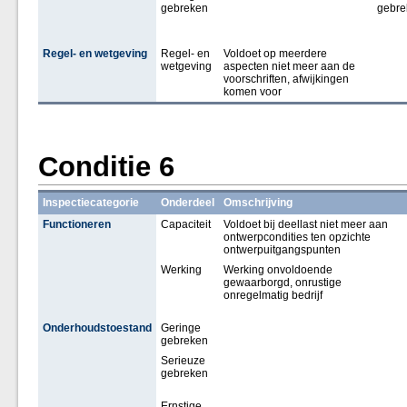
gebreken
gebre
Regel- en wetgeving
Regel- en
Voldoet op meerdere
wetgeving
aspecten niet meer aan de
voorschriften, afwijkingen
komen voor
Conditie 6
Inspectiecategorie
Onderdeel
Omschrijving
Functioneren
Capaciteit
Voldoet bij deellast niet meer aan
ontwerpcondities ten opzichte
ontwerpuitgangspunten
Werking
Werking onvoldoende
gewaarborgd, onrustige
onregelmatig bedrijf
Onderhoudstoestand
Geringe
gebreken
Serieuze
gebreken
Ernstige