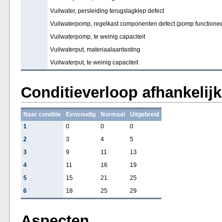
Vuilwater, persleiding terugslagklep defect
Vuilwaterpomp, regelkast componenten defect (pomp functioneer
Vuilwaterpomp, te weinig capaciteit
Vuilwaterput, materiaalaantasting
Vuilwaterput, te weinig capaciteit
Conditieverloop afhankelij
Naar conditie
Eenvoudig
Normaal
Uitgebreid
1
0
0
0
2
3
4
5
3
9
11
13
4
11
16
19
5
15
21
25
6
18
25
29
Aspecten