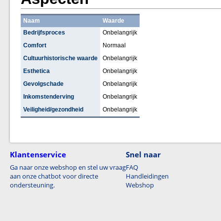
Naam
Waarde
Bedrijfsproces
Onbelangrijk
Comfort
Normaal
Cultuurhistorische waarde
Onbelangrijk
Esthetica
Onbelangrijk
Gevolgschade
Onbelangrijk
Inkomstenderving
Onbelangrijk
Veiligheid/gezondheid
Onbelangrijk
Klantenservice
Snel naar
Ga naar onze webshop en stel uw vraag
FAQ
aan onze chatbot voor directe
Handleidingen
ondersteuning.
Webshop