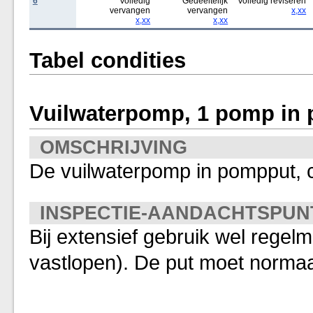
6
Volledig
Gedeeltelijk
Volledig reviseren
vervangen
vervangen
x,xx
x,xx
x,xx
Tabel condities
Vuilwaterpomp, 1 pomp in 
OMSCHRIJVING
De vuilwaterpomp in pompput, 
INSPECTIE-AANDACHTSPUN
Bij extensief gebruik wel regelm
vastlopen). De put moet normaal