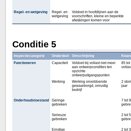
Regel- en wetgeving
Regel- en
Voldoet in hoofdlijnen aan de
wetgeving
voorschriften, kleine en beperkte
afwijkingen komen voor
Conditie 5
Inspectiecategorie
Onderdeel
Omschrijving
Kwant
Functioneren
Capaciteit
Voldoet bij vollast niet meer
85 tot
aan ontwerpcondities ten
vollas
opzichte
ontwerpuitgangspunten
Werking
Werking onvoldoende
2 stor
gewaarborgd, onrustig
jaar
bedrijf
Onderhoudstoestand
Geringe
7 tot 9
gebreken
gebre
Serieuze
2 tot 5
gebreken
gebre
Ernstige
2 tot 3