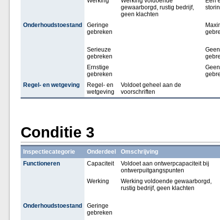
Werking
Werking voldoende
Een 
gewaarborgd, rustig bedrijf,
stori
geen klachten
Onderhoudstoestand
Geringe
Maxi
gebreken
gebr
Serieuze
Geen
gebreken
gebr
Ernstige
Geen
gebreken
gebr
Regel- en wetgeving
Regel- en
Voldoet geheel aan de
wetgeving
voorschriften
Conditie 3
Inspectiecategorie
Onderdeel
Omschrijving
Functioneren
Capaciteit
Voldoet aan ontwerpcapaciteit bij
ontwerpuitgangspunten
Werking
Werking voldoende gewaarborgd,
rustig bedrijf, geen klachten
Onderhoudstoestand
Geringe
gebreken