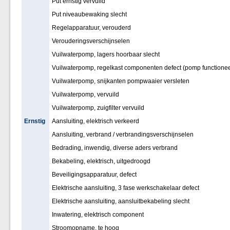
Put ernstig vervuild
Put niveaubewaking slecht
Regelapparatuur, verouderd
Verouderingsverschijnselen
Vuilwaterpomp, lagers hoorbaar slecht
Vuilwaterpomp, regelkast componenten defect (pomp functionee
Vuilwaterpomp, snijkanten pompwaaier versleten
Vuilwaterpomp, vervuild
Vuilwaterpomp, zuigfilter vervuild
Ernstig
Aansluiting, elektrisch verkeerd
Aansluiting, verbrand / verbrandingsverschijnselen
Bedrading, inwendig, diverse aders verbrand
Bekabeling, elektrisch, uitgedroogd
Beveiligingsapparatuur, defect
Elektrische aansluiting, 3 fase werkschakelaar defect
Elektrische aansluiting, aansluitbekabeling slecht
Inwatering, elektrisch component
Stroomopname, te hoog