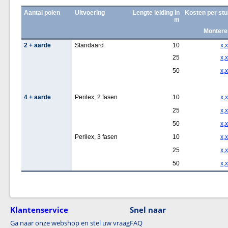
Aantal polen
Uitvoering
Lengte leiding in
Kosten per stu
m
Montere
2 + aarde
Standaard
10
x,
25
x,
50
x,
4 + aarde
Perilex, 2 fasen
10
x,
25
x,
50
x,
Perilex, 3 fasen
10
x,
25
x,
50
x,
Klantenservice
Snel naar
Ga naar onze webshop en stel uw vraag
FAQ