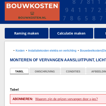
Raming maken
Calculatie maken
Kosten
Installatiekosten elektra en verlichting
Bouwdeelkosten(Ele
MONTEREN OF VERVANGEN AANSLUITPUNT, LICHT
TABEL
OMSCHRIJVING
CONDITIES
AFBEELDI
Tabel
ABONNEREN:
Waarom zijn de prijzen vervangen door x-jes?