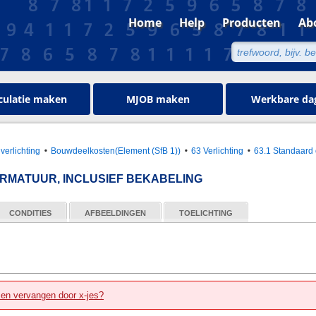
Home
Help
Producten
Ab
culatie maken
MJOB maken
Werkbare da
 verlichting
Bouwdeelkosten(Element (SfB 1))
63 Verlichting
63.1 Standaard
RMATUUR, INCLUSIEF BEKABELING
CONDITIES
AFBEELDINGEN
TOELICHTING
zen vervangen door x-jes?