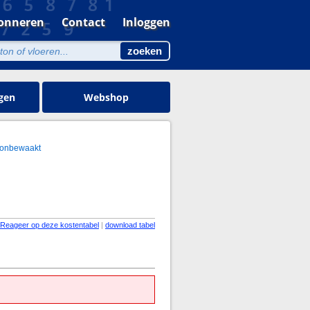
onneren
Contact
Inloggen
gen
Webshop
 onbewaakt
Reageer op deze kostentabel
|
download tabel