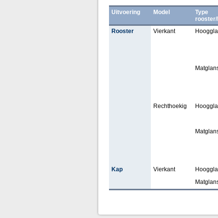
Uitvoering
Model
Type
rooster
Rooster
Vierkant
Hooggla
Matglan
Rechthoekig
Hooggla
Matglan
Kap
Vierkant
Hooggla
Matglan