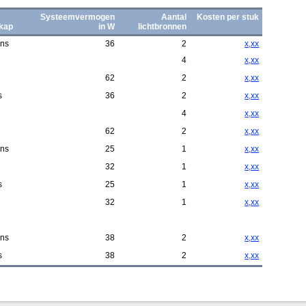
Systeemvermogen
Aantal
Kosten per stuk
/kap
in W
lichtbronnen
ns
36
2
x,xx
4
x,xx
62
2
x,xx
s
36
2
x,xx
4
x,xx
62
2
x,xx
ns
25
1
x,xx
32
1
x,xx
s
25
1
x,xx
32
1
x,xx
ns
38
2
x,xx
s
38
2
x,xx