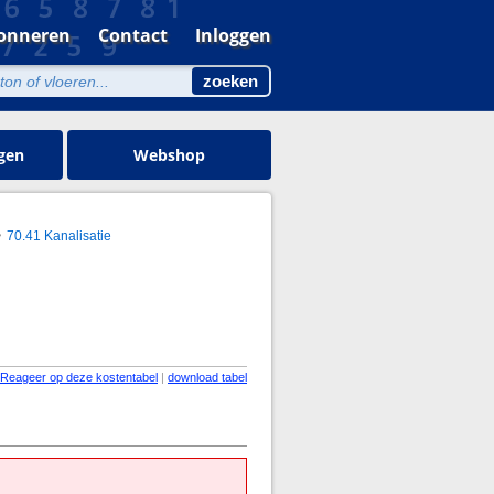
onneren
Contact
Inloggen
gen
Webshop
70.41 Kanalisatie
Reageer op deze kostentabel
|
download tabel