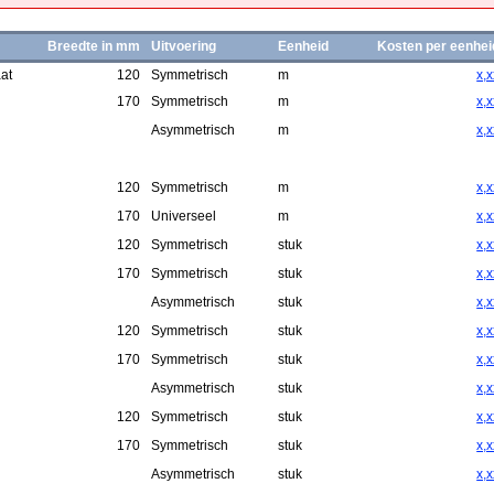
Breedte in mm
Uitvoering
Eenheid
Kosten per eenhei
at
120
Symmetrisch
m
x,x
170
Symmetrisch
m
x,x
Asymmetrisch
m
x,x
120
Symmetrisch
m
x,x
170
Universeel
m
x,x
120
Symmetrisch
stuk
x,x
170
Symmetrisch
stuk
x,x
Asymmetrisch
stuk
x,x
120
Symmetrisch
stuk
x,x
170
Symmetrisch
stuk
x,x
Asymmetrisch
stuk
x,x
120
Symmetrisch
stuk
x,x
170
Symmetrisch
stuk
x,x
Asymmetrisch
stuk
x,x