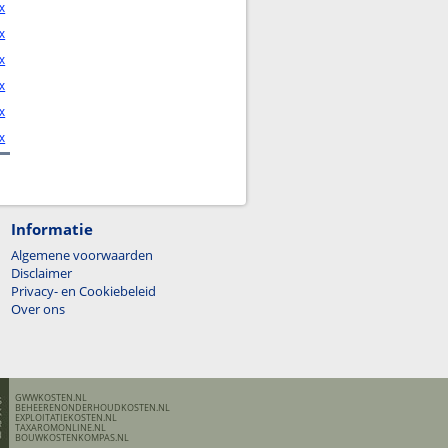
x
x
x
x
x
x
Informatie
Algemene voorwaarden
Disclaimer
Privacy- en Cookiebeleid
Over ons
GWWKOSTEN.NL
BEHEERENONDERHOUDKOSTEN.NL
EXPLOITATIEKOSTEN.NL
TAXAROMONLINE.NL
BOUWKOSTENKOMPAS.NL