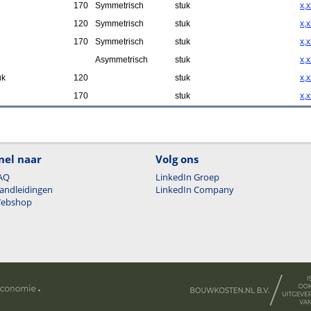
170
Symmetrisch
stuk
x,x
120
Symmetrisch
stuk
x,x
170
Symmetrisch
stuk
x,x
Asymmetrisch
stuk
x,x
uk
120
stuk
x,x
170
stuk
x,x
nel naar
Volg ons
AQ
LinkedIn Groep
andleidingen
LinkedIn Company
ebshop