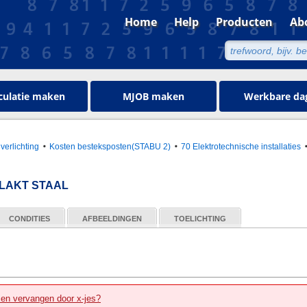
Home
Help
Producten
Ab
culatie maken
MJOB maken
Werkbare da
 verlichting
Kosten besteksposten(STABU 2)
70 Elektrotechnische installaties
LAKT STAAL
CONDITIES
AFBEELDINGEN
TOELICHTING
zen vervangen door x-jes?