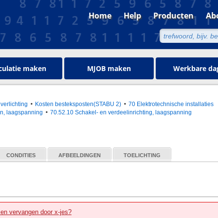
Home
Help
Producten
Ab
culatie maken
MJOB maken
Werkbare da
 verlichting
Kosten besteksposten(STABU 2)
70 Elektrotechnische installaties
en, laagspanning
70.52.10 Schakel- en verdeelinrichting, laagspanning
CONDITIES
AFBEELDINGEN
TOELICHTING
zen vervangen door x-jes?