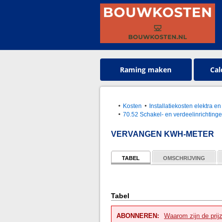
Raming maken
Cal
Kosten
Installatiekosten elektra en
70.52 Schakel- en verdeelinrichting
VERVANGEN KWH-METER
TABEL
OMSCHRIJVING
Tabel
ABONNEREN:
Waarom zijn de prij