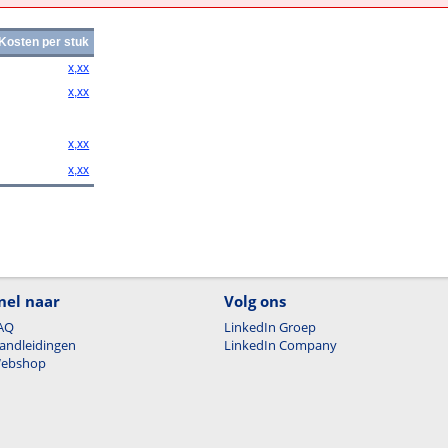
Kosten per stuk
x,xx
x,xx
x,xx
x,xx
nel naar
Volg ons
AQ
LinkedIn Groep
andleidingen
LinkedIn Company
ebshop