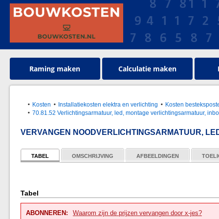
Raming maken
Calculatie maken
Kosten
Installatiekosten elektra en verlichting
Kosten bestekspos
70.81.52 Verlichtingsarmatuur, led, montage verlichtingsarmatuur, inb
VERVANGEN NOODVERLICHTINGSARMATUUR, LED
TABEL
OMSCHRIJVING
AFBEELDINGEN
TOELI
Tabel
ABONNEREN:
Waarom zijn de prijzen vervangen door x-jes?