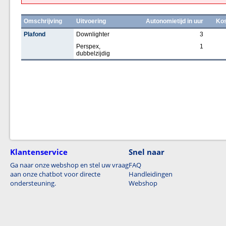
Omschrijving
Uitvoering
Autonomietijd in uur
Kos
Plafond
Downlighter
3
Perspex,
1
dubbelzijdig
Klantenservice
Snel naar
Ga naar onze webshop en stel uw vraag
FAQ
aan onze chatbot voor directe
Handleidingen
ondersteuning.
Webshop