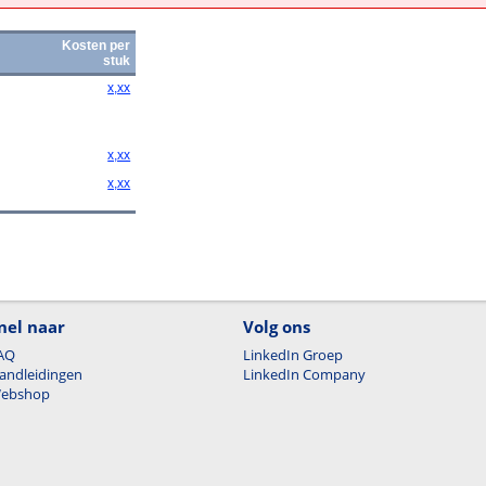
Kosten per
stuk
x,xx
x,xx
x,xx
nel naar
Volg ons
AQ
LinkedIn Groep
andleidingen
LinkedIn Company
ebshop