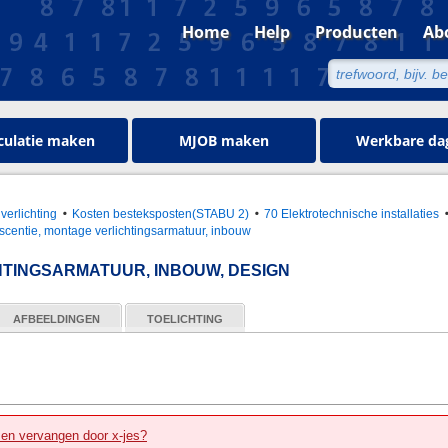
Home
Help
Producten
Ab
culatie maken
MJOB maken
Werkbare da
 verlichting
Kosten besteksposten(STABU 2)
70 Elektrotechnische installaties
escentie, montage verlichtingsarmatuur, inbouw
TINGSARMATUUR, INBOUW, DESIGN
AFBEELDINGEN
TOELICHTING
zen vervangen door x-jes?