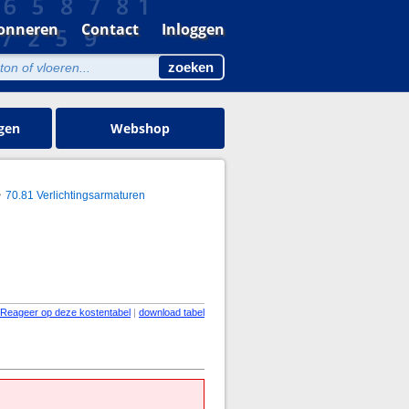
onneren
Contact
Inloggen
gen
Webshop
70.81 Verlichtingsarmaturen
Reageer op deze kostentabel
|
download tabel