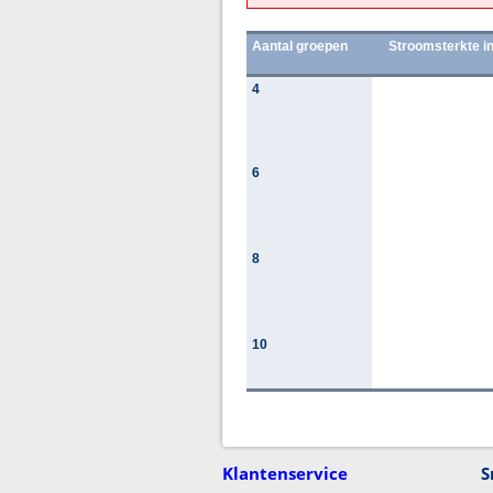
Aantal groepen
Stroomsterkte in
4
6
8
10
Klantenservice
S