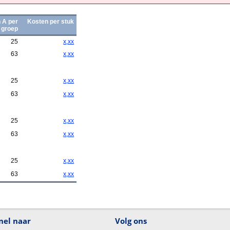
 A per
Kosten per stuk
groep
25
x,xx
63
x,xx
25
x,xx
63
x,xx
25
x,xx
63
x,xx
25
x,xx
63
x,xx
nel naar
Volg ons