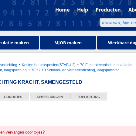
Home
Help
Producten
Ab
culatie maken
MJOB maken
Werkbare da
 verlichting
Kosten besteksposten(STABU 2)
70 Elektrotechnische installaties
en, laagspanning
70.52.10 Schakel- en verdeelinrichting, laagspanning
CHTING KRACHT, SAMENGESTELD
CONDITIES
AFBEELDINGEN
TOELICHTING
zen vervangen door x-jes?