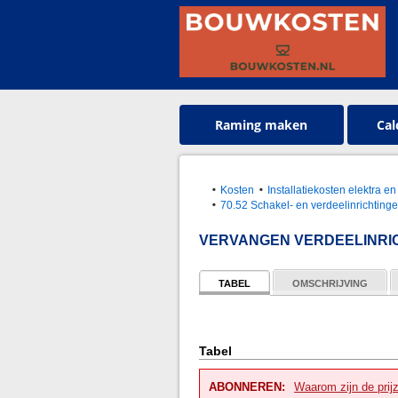
Raming maken
Cal
Kosten
Installatiekosten elektra en
70.52 Schakel- en verdeelinrichting
VERVANGEN VERDEELINRI
TABEL
OMSCHRIJVING
Tabel
ABONNEREN:
Waarom zijn de prij