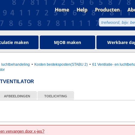
Home
Help
Producten
Ab
culatie maken
MJOB maken
Werkbare da
en luchtbehandeling
Kosten besteksposten(STABU 2)
61 Ventilatie- en luchtbeh
ator
ETVENTILATOR
AFBEELDINGEN
TOELICHTING
zen vervangen door x-jes?