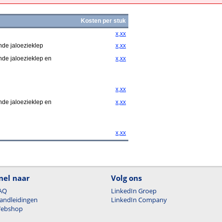
Kosten per stuk
x,xx
de jaloezieklep
x,xx
de jaloezieklep en
x,xx
x,xx
de jaloezieklep en
x,xx
x,xx
nel naar
Volg ons
AQ
LinkedIn Groep
andleidingen
LinkedIn Company
ebshop