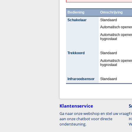
Bediening
Omschrijving
Schakelaar
Standaard
Automatisch openen
Automatisch openen
hygrostaat
Trekkoord
Standaard
Automatisch openen
hygrostaat
Infraroodsensor
Standaard
Klantenservice
S
Ga naar onze webshop en stel uw vraag
F
aan onze chatbot voor directe
H
ondersteuning.
W