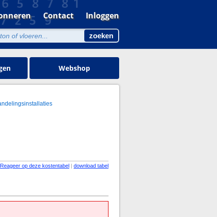
onneren
Contact
Inloggen
gen
Webshop
andelingsinstallaties
Reageer op deze kostentabel
|
download tabel