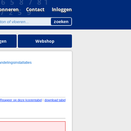
onneren
Contact
Inloggen
gen
Webshop
andelingsinstallaties
Reageer op deze kostentabel
|
download tabel