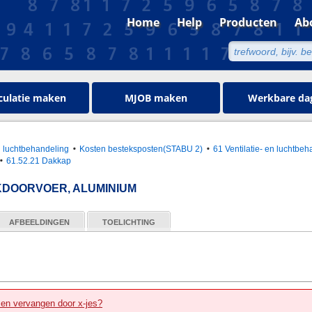
Home
Help
Producten
Ab
culatie maken
MJOB maken
Werkbare da
en luchtbehandeling
Kosten besteksposten(STABU 2)
61 Ventilatie- en luchtbeh
61.52.21 Dakkap
KDOORVOER, ALUMINIUM
AFBEELDINGEN
TOELICHTING
zen vervangen door x-jes?