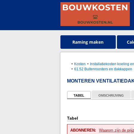
Raming maken
Cal
Kosten
Installatiekosten koeling 
61.52 Buitenroosters en dakkappen
MONTEREN VENTILATIEDA
TABEL
OMSCHRIJVING
Tabel
ABONNEREN:
Waarom zijn de prij