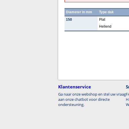
Diameter in mm
Type dak
150
Plat
Hellend
Klantenservice
S
Ga naar onze webshop en stel uw vraag
F
aan onze chatbot voor directe
H
ondersteuning.
W