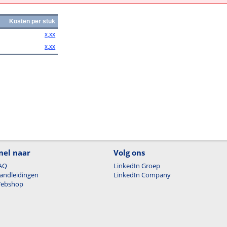
Kosten per stuk
x,xx
x,xx
nel naar
Volg ons
AQ
LinkedIn Groep
andleidingen
LinkedIn Company
ebshop