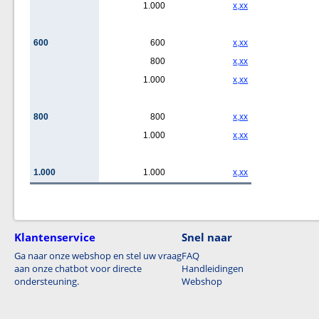
1.000
x,xx
600
600
x,xx
800
x,xx
1.000
x,xx
800
800
x,xx
1.000
x,xx
1.000
1.000
x,xx
Klantenservice
Snel naar
Ga naar onze webshop en stel uw vraag
FAQ
aan onze chatbot voor directe
Handleidingen
ondersteuning.
Webshop