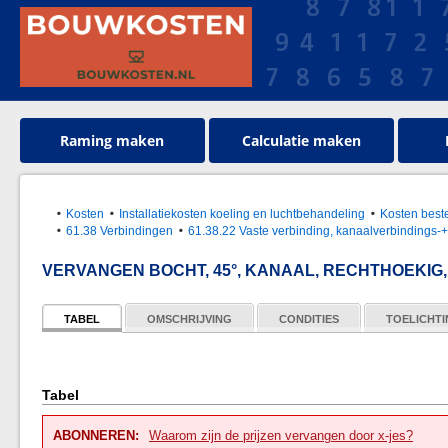
Raming maken
Calculatie maken
Kosten
Installatiekosten koeling en luchtbehandeling
Kosten best
61.38 Verbindingen
61.38.22 Vaste verbinding, kanaalverbindings-+
VERVANGEN BOCHT, 45°, KANAAL, RECHTHOEKIG
TABEL
OMSCHRIJVING
CONDITIES
TOELICHT
Tabel
ABONNEREN:
Waarom zijn de prijzen vervangen door x-jes?