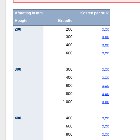
Afmeting in mm
Kosten per stuk
Hoogte
Breedte
200
200
x,xx
300
x,xx
400
x,xx
600
x,xx
300
300
x,xx
400
x,xx
600
x,xx
800
x,xx
1.000
x,xx
400
400
x,xx
600
x,xx
800
x,xx