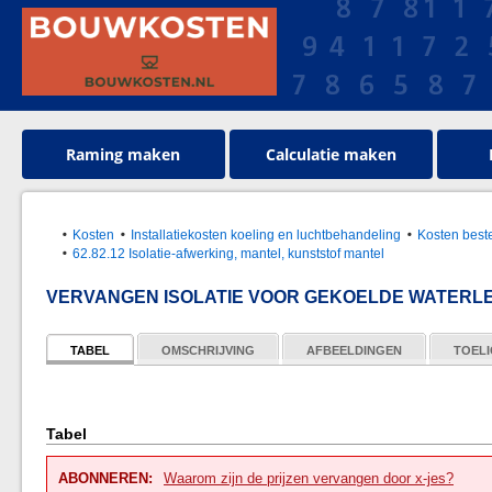
Raming maken
Calculatie maken
Kosten
Installatiekosten koeling en luchtbehandeling
Kosten best
62.82.12 Isolatie-afwerking, mantel, kunststof mantel
VERVANGEN ISOLATIE VOOR GEKOELDE WATERLE
TABEL
OMSCHRIJVING
AFBEELDINGEN
TOELI
Tabel
ABONNEREN:
Waarom zijn de prijzen vervangen door x-jes?