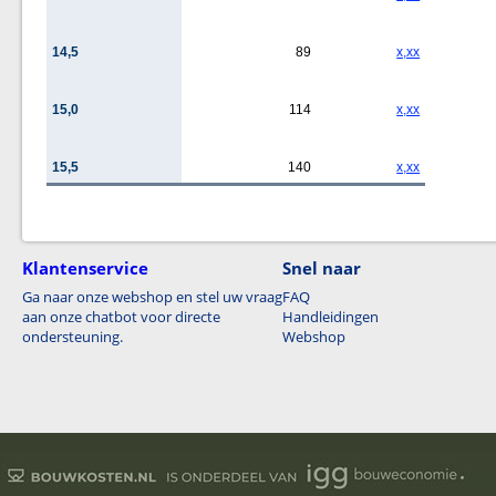
14,5
89
x,xx
15,0
114
x,xx
15,5
140
x,xx
Klantenservice
Snel naar
Ga naar onze webshop en stel uw vraag
FAQ
aan onze chatbot voor directe
Handleidingen
ondersteuning.
Webshop