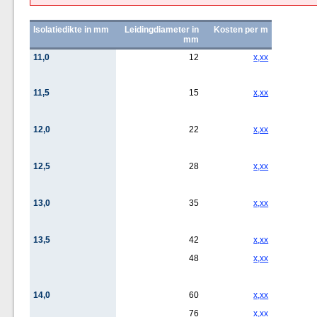
Isolatiedikte in mm
Leidingdiameter in
Kosten per m
mm
11,0
12
x,xx
11,5
15
x,xx
12,0
22
x,xx
12,5
28
x,xx
13,0
35
x,xx
13,5
42
x,xx
48
x,xx
14,0
60
x,xx
76
x,xx