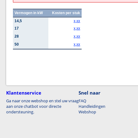
Vermogen in kW
Kosten per stuk
14,5
x,xx
17
x,xx
28
x,xx
50
x,xx
Klantenservice
Snel naar
Ga naar onze webshop en stel uw vraag
FAQ
aan onze chatbot voor directe
Handleidingen
ondersteuning.
Webshop