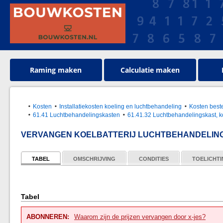
Raming maken
Calculatie maken
Kosten
Installatiekosten koeling en luchtbehandeling
Kosten best
61.41 Luchtbehandelingskasten
61.41.32 Luchtbehandelingskast, 
VERVANGEN KOELBATTERIJ LUCHTBEHANDELIN
TABEL
OMSCHRIJVING
CONDITIES
TOELICHT
Tabel
ABONNEREN:
Waarom zijn de prijzen vervangen door x-jes?