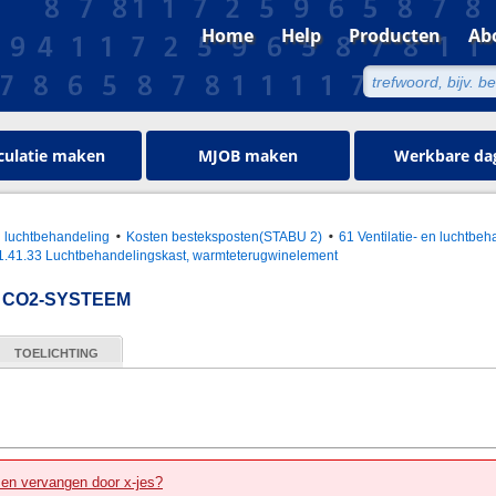
Home
Help
Producten
Ab
culatie maken
MJOB maken
Werkbare da
en luchtbehandeling
Kosten besteksposten(STABU 2)
61 Ventilatie- en luchtbeh
1.41.33 Luchtbehandelingskast, warmteterugwinelement
 CO2-SYSTEEM
TOELICHTING
zen vervangen door x-jes?