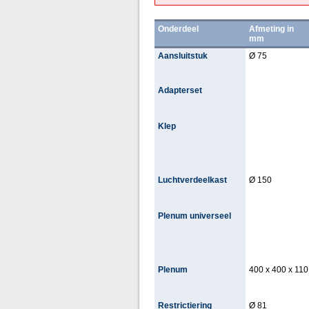
Onderdeel
Afmeting in
mm
Aansluitstuk
Ø 75
Adapterset
Klep
Luchtverdeelkast
Ø 150
Plenum universeel
Plenum
400 x 400 x 110
Restrictiering
Ø 81