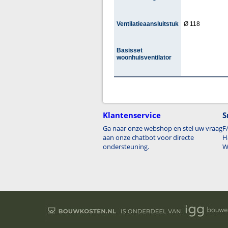
Ventilatieaansluitstuk
Ø 118
Basisset
woonhuisventilator
Klantenservice
S
Ga naar onze webshop en stel uw vraag
F
aan onze chatbot voor directe
H
ondersteuning.
W