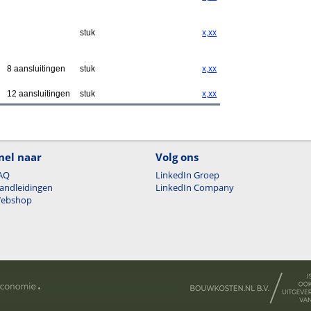
stuk
x,xx
8 aansluitingen
stuk
x,xx
12 aansluitingen
stuk
x,xx
nel naar
Volg ons
AQ
LinkedIn Groep
andleidingen
LinkedIn Company
ebshop