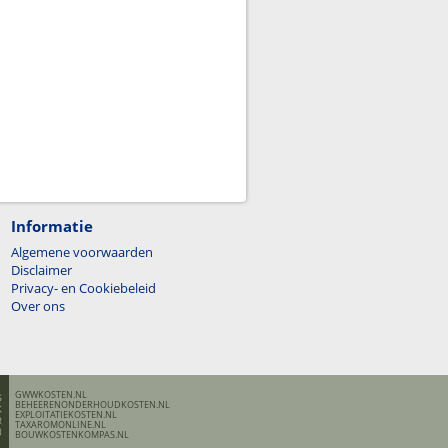
Informatie
Algemene voorwaarden
Disclaimer
Privacy- en Cookiebeleid
Over ons
GWWKOSTEN.NL
BEHEERENONDERHOUDKOSTEN.NL
EXPLOITATIEKOSTEN.NL
TAXAROMONLINE.NL
BOUWKOSTENKOMPAS.NL