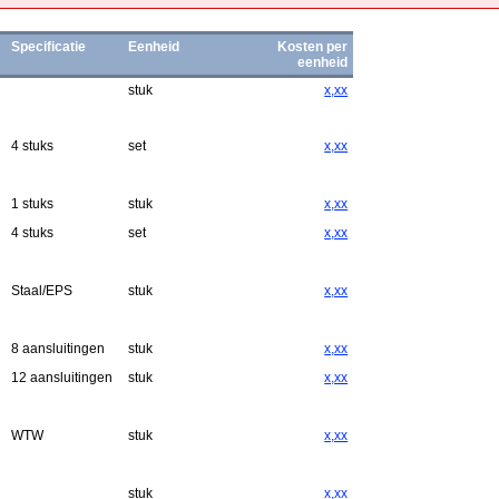
Specificatie
Eenheid
Kosten per
eenheid
stuk
x,xx
4 stuks
set
x,xx
1 stuks
stuk
x,xx
4 stuks
set
x,xx
Staal/EPS
stuk
x,xx
8 aansluitingen
stuk
x,xx
12 aansluitingen
stuk
x,xx
WTW
stuk
x,xx
stuk
x,xx