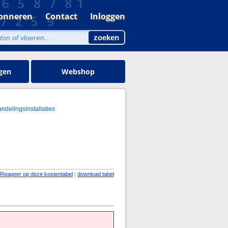
onneren
Contact
Inloggen
gen
Webshop
andelingsinstallaties
Reageer op deze kostentabel
|
download tabel