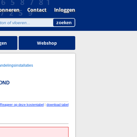
onneren
Contact
Inloggen
gen
Webshop
andelingsinstallaties
FOND
Reageer op deze kostentabel
|
download tabel