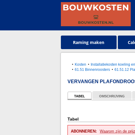
Raming maken
Cal
Kosten
Installatiekosten koeling 
61.51 Binnenroosters
61.51.12 Pl
VERVANGEN PLAFONDROOS
TABEL
OMSCHRIJVING
Tabel
ABONNEREN:
Waarom zijn de prij