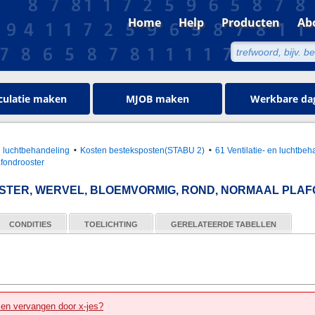
Home
Help
Producten
Ab
culatie maken
MJOB maken
Werkbare da
en luchtbehandeling
Kosten besteksposten(STABU 2)
61 Ventilatie- en luchtbeh
afondrooster
TER, WERVEL, BLOEMVORMIG, ROND, NORMAAL PLA
CONDITIES
TOELICHTING
GERELATEERDE TABELLEN
zen vervangen door x-jes?