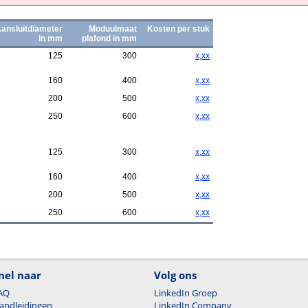
ansluitdiameter
Moduulmaat
Kosten per stuk
in mm
plafond in mm
125
300
x,xx
160
400
x,xx
200
500
x,xx
250
600
x,xx
125
300
x,xx
160
400
x,xx
200
500
x,xx
250
600
x,xx
nel naar
Volg ons
AQ
LinkedIn Groep
andleidingen
LinkedIn Company