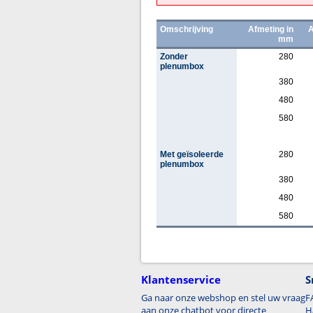
Omschrijving
Afmeting in
A
mm
Zonder
280
plenumbox
380
480
580
Met geïsoleerde
280
plenumbox
380
480
580
Klantenservice
S
Ga naar onze webshop en stel uw vraag
F
aan onze chatbot voor directe
H