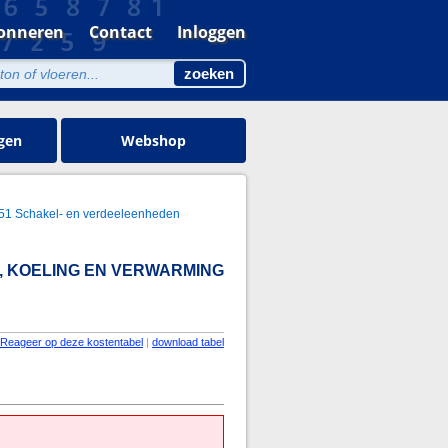
onneren
Contact
Inloggen
gen
Webshop
51 Schakel- en verdeeleenheden
, KOELING EN VERWARMING
Reageer op deze kostentabel
|
download tabel