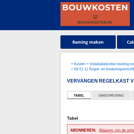
Raming maken
Cal
Kosten
Installatiekosten koeling 
68.51.11 Regel- en besturingsinrich
VERVANGEN REGELKAST VO
TABEL
OMSCHRIJVING
Tabel
ABONNEREN:
Waarom zijn de prij