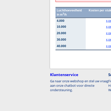
Luchthoeveelheid
Kosten per stu
3
in m
/h
4.000
x,x
10.000
x,x
20.000
x,x
30.000
x,x
40.000
x,x
Klantenservice
S
Ga naar onze webshop en stel uw vraag
F
aan onze chatbot voor directe
H
ondersteuning.
W