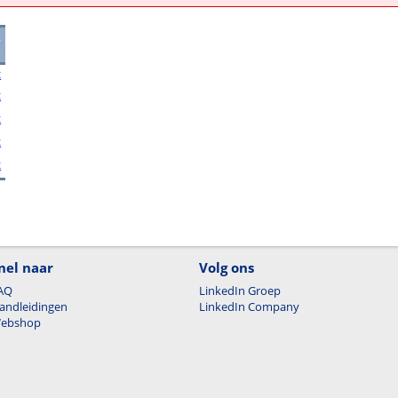
k
x
x
x
x
x
nel naar
Volg ons
AQ
LinkedIn Groep
andleidingen
LinkedIn Company
ebshop