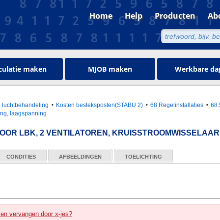
Home
Help
Producten
Ab
culatie maken
MJOB maken
Werkbare da
en luchtbehandeling
Kosten besteksposten(STABU 2)
68 Regelinstallaties
68.
ting, laagspanning
OR LBK, 2 VENTILATOREN, KRUISSTROOMWISSELAAR
CONDITIES
AFBEELDINGEN
TOELICHTING
zen vervangen door x-jes?