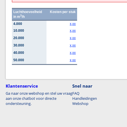
Luchthoeveelheid
Kosten per stuk
3
in m
/h
4.000
x,xx
10.000
x,xx
20.000
x,xx
30.000
x,xx
40.000
x,xx
50.000
x,xx
Klantenservice
Snel naar
Ga naar onze webshop en stel uw vraag
FAQ
aan onze chatbot voor directe
Handleidingen
ondersteuning.
Webshop