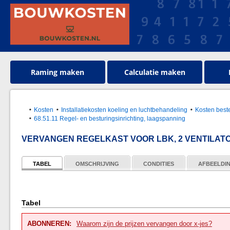
Raming maken
Calculatie maken
Kosten
Installatiekosten koeling en luchtbehandeling
Kosten best
68.51.11 Regel- en besturingsinrichting, laagspanning
VERVANGEN REGELKAST VOOR LBK, 2 VENTILAT
TABEL
OMSCHRIJVING
CONDITIES
AFBEELDI
Tabel
ABONNEREN:
Waarom zijn de prijzen vervangen door x-jes?