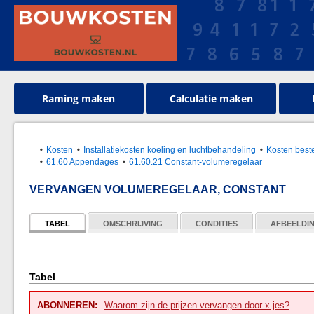
Raming maken
Calculatie maken
Kosten
Installatiekosten koeling en luchtbehandeling
Kosten best
61.60 Appendages
61.60.21 Constant-volumeregelaar
VERVANGEN VOLUMEREGELAAR, CONSTANT
TABEL
OMSCHRIJVING
CONDITIES
AFBEELDI
Tabel
ABONNEREN:
Waarom zijn de prijzen vervangen door x-jes?