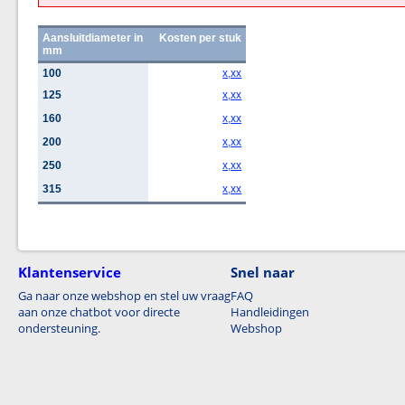
Aansluitdiameter in
Kosten per stuk
mm
100
x,xx
125
x,xx
160
x,xx
200
x,xx
250
x,xx
315
x,xx
Klantenservice
Snel naar
Ga naar onze webshop en stel uw vraag
FAQ
aan onze chatbot voor directe
Handleidingen
ondersteuning.
Webshop