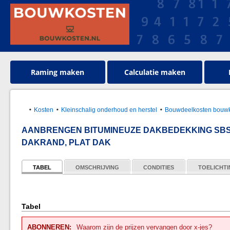
Raming maken
Calculatie maken
Kosten
Kleinschalig onderhoud en herstel
Bouwdeelkosten bouwk
AANBRENGEN BITUMINEUZE DAKBEDEKKING SBS
DAKRAND, PLAT DAK
TABEL
OMSCHRIJVING
CONDITIES
TOELICHT
Tabel
ABONNEREN:
Waarom zijn de prijzen vervangen door x-jes?