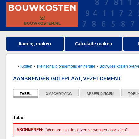
Raming maken
Calculatie maken
Kosten
Kleinschalig onderhoud en herstel
Bouwdeelkosten bouwk
AANBRENGEN GOLFPLAAT, VEZELCEMENT
TABEL
OMSCHRIJVING
AFBEELDINGEN
TOELI
Tabel
ABONNEREN:
Waarom zijn de prijzen vervangen door x-jes?