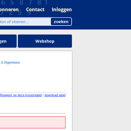
onneren
Contact
Inloggen
gen
Webshop
1.0 Algemeen
Reageer op deze kostentabel
|
download tabel