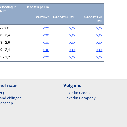
elasting in
Kosten per m
N/m
Verzinkt
Gecoat 80 mu
Gecoat 120
mu
9 - 3,0
x,xx
x,xx
x,xx
,8 - 2,4
x,xx
x,xx
x,xx
,8 - 2,6
x,xx
x,xx
x,xx
,0 - 2,4
x,xx
x,xx
x,xx
,5 - 2,2
x,xx
x,xx
x,xx
nel naar
Volg ons
AQ
LinkedIn Groep
andleidingen
LinkedIn Company
ebshop