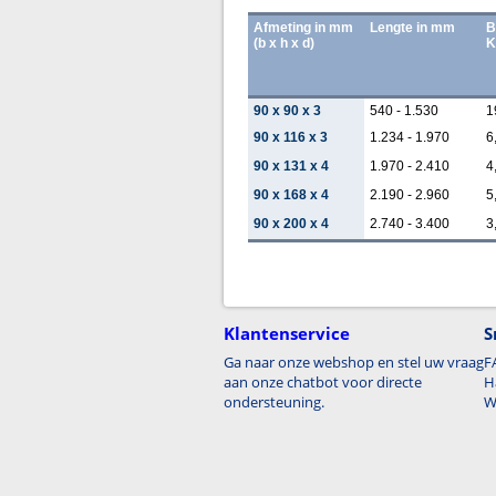
Afmeting in mm
Lengte in mm
B
(b x h x d)
K
90 x 90 x 3
540 - 1.530
1
90 x 116 x 3
1.234 - 1.970
6
90 x 131 x 4
1.970 - 2.410
4
90 x 168 x 4
2.190 - 2.960
5
90 x 200 x 4
2.740 - 3.400
3
Klantenservice
S
Ga naar onze webshop en stel uw vraag
F
aan onze chatbot voor directe
H
ondersteuning.
W