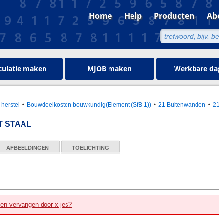
Home
Help
Producten
Ab
culatie maken
MJOB maken
Werkbare da
 herstel
Bouwdeelkosten bouwkundig(Element (SfB 1))
21 Buitenwanden
2
T STAAL
AFBEELDINGEN
TOELICHTING
zen vervangen door x-jes?