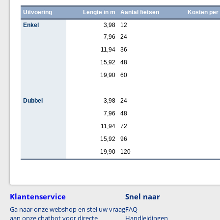
Uitvoering
Lengte in m
Aantal fietsen
Kosten per
Enkel
3,98
12
7,96
24
11,94
36
15,92
48
19,90
60
Dubbel
3,98
24
7,96
48
11,94
72
15,92
96
19,90
120
Klantenservice
Snel naar
Ga naar onze webshop en stel uw vraag
FAQ
aan onze chatbot voor directe
Handleidingen