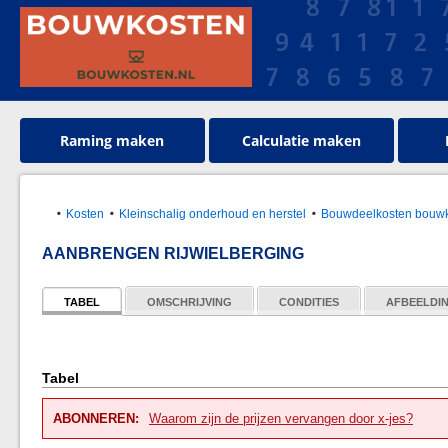
Raming maken
Calculatie maken
Kosten
Kleinschalig onderhoud en herstel
Bouwdeelkosten bouwk
AANBRENGEN RIJWIELBERGING
TABEL
OMSCHRIJVING
CONDITIES
AFBEELDI
Tabel
ABONNEREN:
Waarom zijn de prijzen vervangen door x-jes?