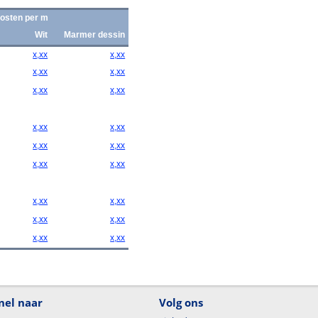
osten per m
Wit
Marmer dessin
x,xx
x,xx
x,xx
x,xx
x,xx
x,xx
x,xx
x,xx
x,xx
x,xx
x,xx
x,xx
x,xx
x,xx
x,xx
x,xx
x,xx
x,xx
nel naar
Volg ons