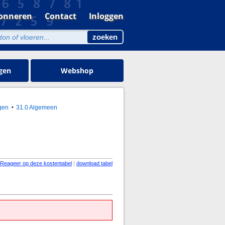
onneren
Contact
Inloggen
gen
Webshop
gen
31.0 Algemeen
Reageer op deze kostentabel
|
download tabel