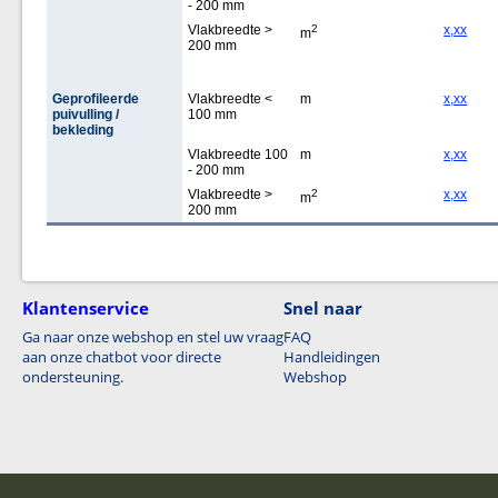
- 200 mm
Vlakbreedte >
2
x,xx
m
200 mm
Geprofileerde
Vlakbreedte <
m
x,xx
puivulling /
100 mm
bekleding
Vlakbreedte 100
m
x,xx
- 200 mm
Vlakbreedte >
2
x,xx
m
200 mm
Klantenservice
Snel naar
Ga naar onze webshop en stel uw vraag
FAQ
aan onze chatbot voor directe
Handleidingen
ondersteuning.
Webshop