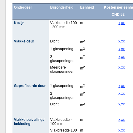
Onderdeel
Bijzonderheid
Eenheid
Kosten per eenh
OHD 52
Kozijn
Vlakbreedte 100
m
x,xx
- 200 mm
Vlakke deur
Dicht
2
x,xx
m
1 glasopening
2
x,xx
m
2
2
x,xx
m
glasopeningen
Meerdere
2
x,xx
m
glasopeningen
Geprofileerde deur
1 glasopening
2
x,xx
m
2
2
x,xx
m
glasopeningen
Dicht
2
x,xx
m
Vlakke puivulling /
Vlakbreedte <
m
x,xx
bekleding
100 mm
Vlakbreedte 100
m
x,xx