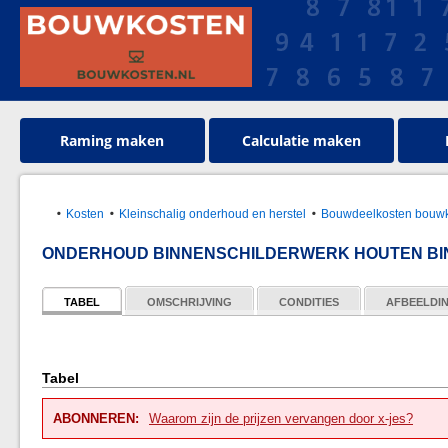
Raming maken
Calculatie maken
Kosten
Kleinschalig onderhoud en herstel
Bouwdeelkosten bouwk
ONDERHOUD BINNENSCHILDERWERK HOUTEN BIN
TABEL
OMSCHRIJVING
CONDITIES
AFBEELDI
Tabel
ABONNEREN:
Waarom zijn de prijzen vervangen door x-jes?