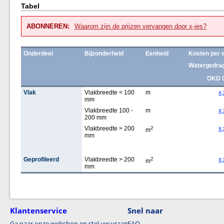
Tabel
ABONNEREN:
Waarom zijn de prijzen vervangen door x-jes?
Onderdeel
Bijzonderheid
Eenheid
Kosten per 
Watergedrag
OKD 
Vlak
Vlakbreedte < 100
m
x,
mm
Vlakbreedte 100 -
m
x,
200 mm
Vlakbreedte > 200
2
x,
m
mm
Geprofileerd
Vlakbreedte > 200
2
x,
m
mm
Klantenservice
Snel naar
Ga naar onze webshop en stel uw vraag
FAQ