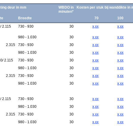
ting deur in mm
WBDO in
Kosten per stuk bij wanddikte in
minuten*
te
Breedte
70
100
/ 2.115
730 - 930
30
x,xx
x,xx
980 - 1.030
30
x,xx
x,xx
2.315
730 - 930
30
x,xx
x,xx
980 - 1.030
30
x,xx
x,xx
0/ 2.115
730 - 930
30
x,xx
x,xx
980 - 1.030
30
x,xx
x,xx
2.315
730 - 930
30
x,xx
x,xx
980 - 1.030
30
x,xx
x,xx
/ 2.115
730 - 930
30
x,xx
x,xx
980 - 1.030
30
x,xx
x,xx
2.315
730 - 930
30
x,xx
x,xx
980 - 1.030
30
x,xx
x,xx