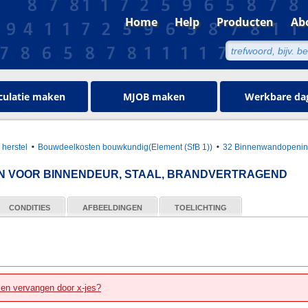
Home
Help
Producten
Ab
culatie maken
MJOB maken
Werkbare da
 herstel
Bouwdeelkosten bouwkundig(Element (SfB 1))
32 Binnenwandopeni
N VOOR BINNENDEUR, STAAL, BRANDVERTRAGEND
CONDITIES
AFBEELDINGEN
TOELICHTING
zen vervangen door x-jes?