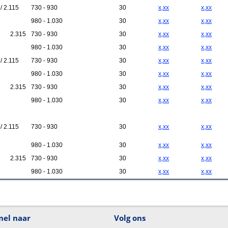
/ 2.115
730 - 930
30
x,xx
x,xx
980 - 1.030
30
x,xx
x,xx
2.315
730 - 930
30
x,xx
x,xx
980 - 1.030
30
x,xx
x,xx
/ 2.115
730 - 930
30
x,xx
x,xx
980 - 1.030
30
x,xx
x,xx
2.315
730 - 930
30
x,xx
x,xx
980 - 1.030
30
x,xx
x,xx
/ 2.115
730 - 930
30
x,xx
x,xx
980 - 1.030
30
x,xx
x,xx
2.315
730 - 930
30
x,xx
x,xx
980 - 1.030
30
x,xx
x,xx
nel naar
Volg ons