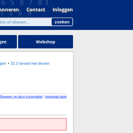
onneren
Contact
Inloggen
gen
Webshop
ngen
32.3 Gevuld met deuren
Reageer op deze kostentabel
|
download tabel