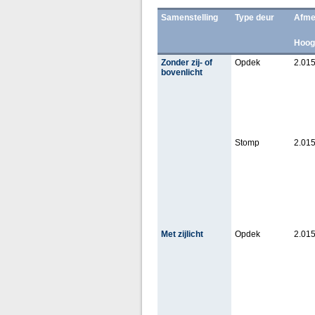
Samenstelling
Type deur
Afme
Hoog
Zonder zij- of
Opdek
2.015
bovenlicht
Stomp
2.015
Met zijlicht
Opdek
2.015