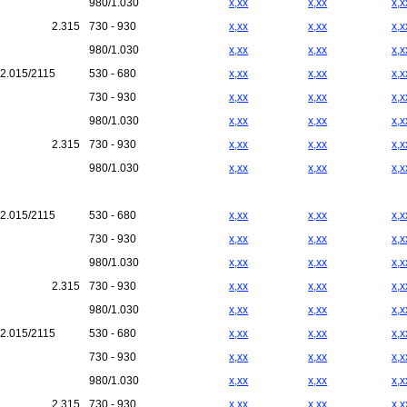
980/1.030
x,xx
x,xx
x,x
2.315
730 - 930
x,xx
x,xx
x,x
980/1.030
x,xx
x,xx
x,x
2.015/2115
530 - 680
x,xx
x,xx
x,x
730 - 930
x,xx
x,xx
x,x
980/1.030
x,xx
x,xx
x,x
2.315
730 - 930
x,xx
x,xx
x,x
980/1.030
x,xx
x,xx
x,x
2.015/2115
530 - 680
x,xx
x,xx
x,x
730 - 930
x,xx
x,xx
x,x
980/1.030
x,xx
x,xx
x,x
2.315
730 - 930
x,xx
x,xx
x,x
980/1.030
x,xx
x,xx
x,x
2.015/2115
530 - 680
x,xx
x,xx
x,x
730 - 930
x,xx
x,xx
x,x
980/1.030
x,xx
x,xx
x,x
2.315
730 - 930
x,xx
x,xx
x,x