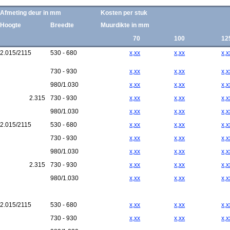
Afmeting deur in mm
Kosten per stuk
Hoogte
Breedte
Muurdikte in mm
70
100
12
2.015/2115
530 - 680
x,xx
x,xx
x,x
730 - 930
x,xx
x,xx
x,x
980/1.030
x,xx
x,xx
x,x
2.315
730 - 930
x,xx
x,xx
x,x
980/1.030
x,xx
x,xx
x,x
2.015/2115
530 - 680
x,xx
x,xx
x,x
730 - 930
x,xx
x,xx
x,x
980/1.030
x,xx
x,xx
x,x
2.315
730 - 930
x,xx
x,xx
x,x
980/1.030
x,xx
x,xx
x,x
2.015/2115
530 - 680
x,xx
x,xx
x,x
730 - 930
x,xx
x,xx
x,x