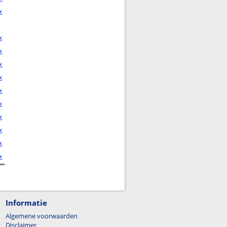
x
x
x
x
x
x
x
x
x
x
x
Informatie
Algemene voorwaarden
Disclaimer