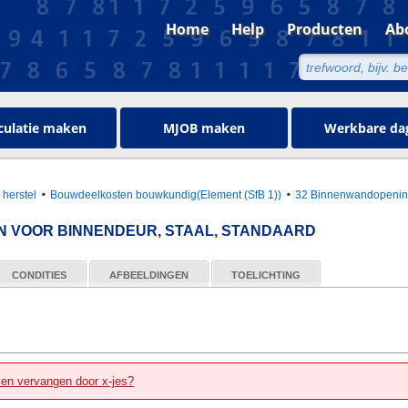
Home
Help
Producten
Ab
culatie maken
MJOB maken
Werkbare da
 herstel
Bouwdeelkosten bouwkundig(Element (SfB 1))
32 Binnenwandopeni
N VOOR BINNENDEUR, STAAL, STANDAARD
CONDITIES
AFBEELDINGEN
TOELICHTING
zen vervangen door x-jes?