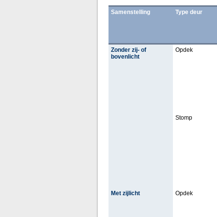
Samenstelling
Type deur
Zonder zij- of
Opdek
bovenlicht
Stomp
Met zijlicht
Opdek