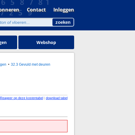
onneren
Contact
Inloggen
gen
Webshop
ngen
32.3 Gevuld met deuren
Reageer op deze kostentabel
|
download tabel