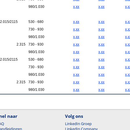
980/1.030
x,xx
x,xx
x,x
2.015/2115
530 - 680
x,xx
x,xx
x,x
730 - 930
x,xx
x,xx
x,x
980/1.030
x,xx
x,xx
x,x
2.315
730 - 930
x,xx
x,xx
x,x
980/1.030
x,xx
x,xx
x,x
2.015/2115
530 - 680
x,xx
x,xx
x,x
730 - 930
x,xx
x,xx
x,x
980/1.030
x,xx
x,xx
x,x
2.315
730 - 930
x,xx
x,xx
x,x
980/1.030
x,xx
x,xx
x,x
nel naar
Volg ons
AQ
LinkedIn Groep
andleidingen
LinkedIn Company