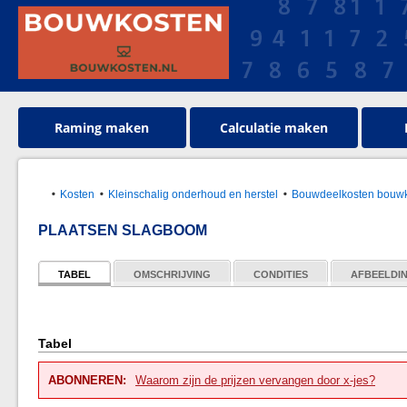
Raming maken
Calculatie maken
Kosten
Kleinschalig onderhoud en herstel
Bouwdeelkosten bouwk
PLAATSEN SLAGBOOM
TABEL
OMSCHRIJVING
CONDITIES
AFBEELDI
Tabel
ABONNEREN:
Waarom zijn de prijzen vervangen door x-jes?