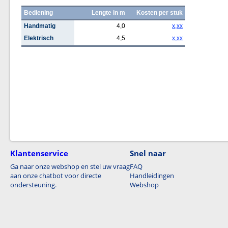
Bediening
Lengte in m
Kosten per stuk
Handmatig
4,0
x,xx
Elektrisch
4,5
x,xx
Klantenservice
Snel naar
Ga naar onze webshop en stel uw vraag
FAQ
aan onze chatbot voor directe
Handleidingen
ondersteuning.
Webshop