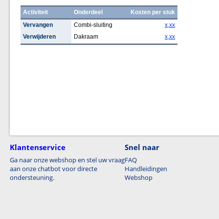
Activiteit
Onderdeel
Kosten per stuk
Vervangen
Combi-sluiting
x,xx
Verwijderen
Dakraam
x,xx
Klantenservice
Snel naar
Ga naar onze webshop en stel uw vraag
FAQ
aan onze chatbot voor directe
Handleidingen
ondersteuning.
Webshop