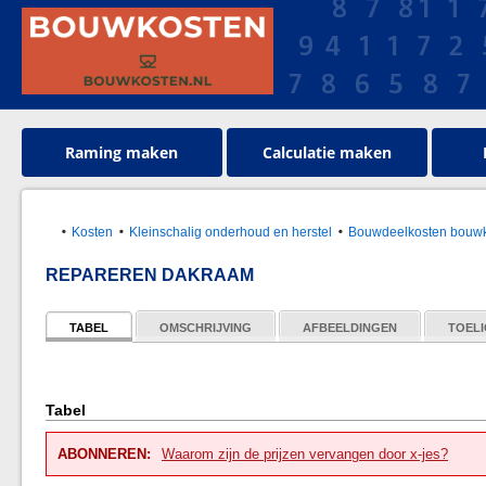
Raming maken
Calculatie maken
Kosten
Kleinschalig onderhoud en herstel
Bouwdeelkosten bouwk
REPAREREN DAKRAAM
TABEL
OMSCHRIJVING
AFBEELDINGEN
TOELI
Tabel
ABONNEREN:
Waarom zijn de prijzen vervangen door x-jes?