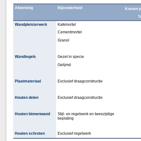
Afwerking
Bijzonderheid
Kosten 
T
Wandpleisterwerk
Kalkmortel
Cementmortel
Granol
Wandtegels
Gezet in specie
Gelijmd
Plaatmateriaal
Exclusief draagconstructie
Houten delen
Exclusief draagconstructie
Houten binnenwand
Stijl- en regelwerk en tweezijdige
beplating
Houten schroten
Exclusief regelwerk