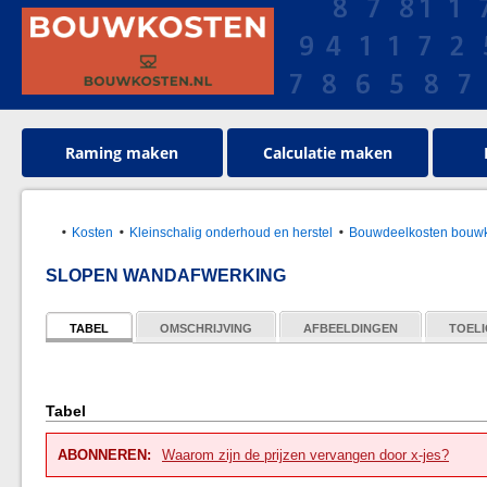
Raming maken
Calculatie maken
Kosten
Kleinschalig onderhoud en herstel
Bouwdeelkosten bouwk
SLOPEN WANDAFWERKING
TABEL
OMSCHRIJVING
AFBEELDINGEN
TOELI
Tabel
ABONNEREN:
Waarom zijn de prijzen vervangen door x-jes?