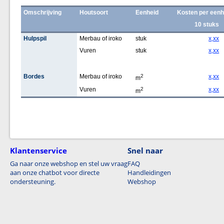
Omschrijving
Houtsoort
Eenheid
Kosten per eenh
10 stuks
Hulpspil
Merbau of iroko
stuk
x,xx
Vuren
stuk
x,xx
Bordes
Merbau of iroko
2
x,xx
m
Vuren
2
x,xx
m
Klantenservice
Snel naar
Ga naar onze webshop en stel uw vraag
FAQ
aan onze chatbot voor directe
Handleidingen
ondersteuning.
Webshop