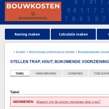
Raming maken
Calculatie maken
Kosten
Kleinschalig onderhoud en herstel
Bouwdeelkosten bouwk
STELLEN TRAP, HOUT, BIJKOMENDE VOORZIENIN
TABEL
OMSCHRIJVING
CONDITIES
TOELICHT
Tabel
ABONNEREN:
Waarom zijn de prijzen vervangen door x-jes?