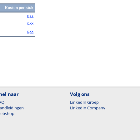
Kosten per stuk
x,xx
x,xx
x,xx
nel naar
Volg ons
AQ
LinkedIn Groep
andleidingen
LinkedIn Company
ebshop