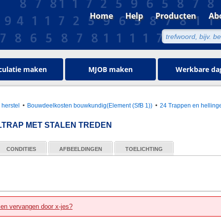
Home
Help
Producten
Ab
culatie maken
MJOB maken
Werkbare da
 herstel
Bouwdeelkosten bouwkundig(Element (SfB 1))
24 Trappen en helling
ILTRAP MET STALEN TREDEN
CONDITIES
AFBEELDINGEN
TOELICHTING
zen vervangen door x-jes?