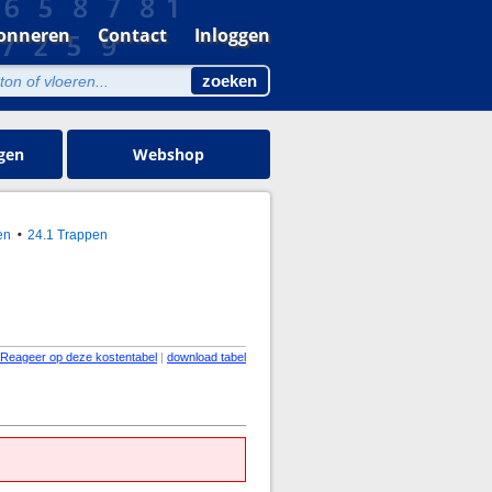
onneren
Contact
Inloggen
gen
Webshop
en
24.1 Trappen
Reageer op deze kostentabel
|
download tabel