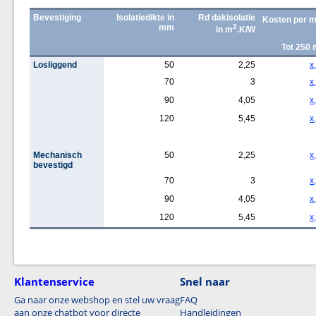
Bevestiging
Isolatiedikte in
Rd dakisolatie
Kosten per 
mm
2
in m
.K/W
Tot 250
Losliggend
50
2,25
x
70
3
x
90
4,05
x
120
5,45
x
Mechanisch
50
2,25
x
bevestigd
70
3
x
90
4,05
x
120
5,45
x
Klantenservice
Snel naar
Ga naar onze webshop en stel uw vraag
FAQ
aan onze chatbot voor directe
Handleidingen