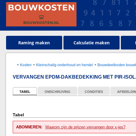
Raming maken
Calculatie maken
Kosten
Kleinschalig onderhoud en herstel
Bouwdeelkosten bouwk
VERVANGEN EPDM-DAKBEDEKKING MET PIR-ISOL
TABEL
OMSCHRIJVING
CONDITIES
AFBEELDI
Tabel
ABONNEREN:
Waarom zijn de prijzen vervangen door x-jes?